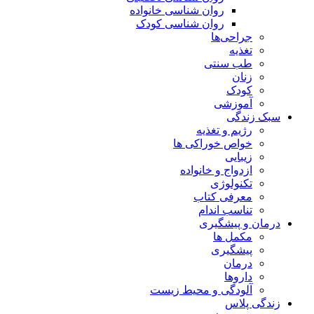
روان شناسی خانواده
روان شناسی کودک
جراحی‌ها
تغذیه
طب سنتی
زنان
کودک
آموزشی
سبک زندگی
رژیم و تغذیه
خواص خوراکی ها
زیبایی
ازدواج و خانواده
تکنولوژی
معرفی کتاب
تناسب اندام
درمان و پیشگیری
مکمل ها
پیشگیری
درمان
داروها
آلودگی و محیط زیست
زندگی پلاس