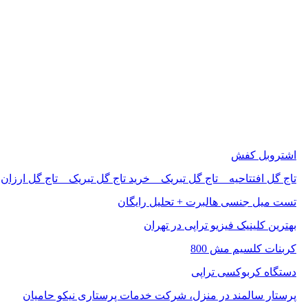
اشتروبل کفش
تاج گل افتتاحیه _ تاج گل تبریک _ خرید تاج گل تبریک _ تاج گل ارزان
تست میل جنسی هالبرت + تحلیل رایگان
بهترین کلینیک فیزیو تراپی در تهران
کربنات کلسیم مش 800
دستگاه کربوکسی تراپی
پرستار سالمند در منزل، شرکت خدمات پرستاری نیکو حامیان