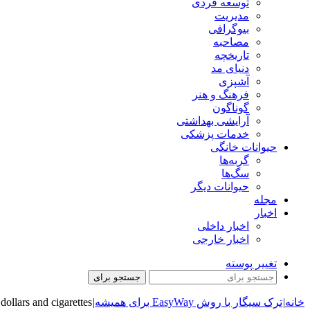
توسعه فردی
مدیریت
بیوگرافی
مصاحبه
تاریخچه
دنیای مد
آشپزی
فرهنگ و هنر
گوناگون
آرایشی بهداشتی
خدمات پزشکی
حیوانات خانگی
گربه‌ها
سگ‌ها
حیوانات دیگر
مجله
اخبار
اخبار داخلی
اخبار خارجی
تغییر پوسته
جستجو برای
خانه
|
ترک سیگار با روش EasyWay برای همیشه
|
dollars and cigarettes