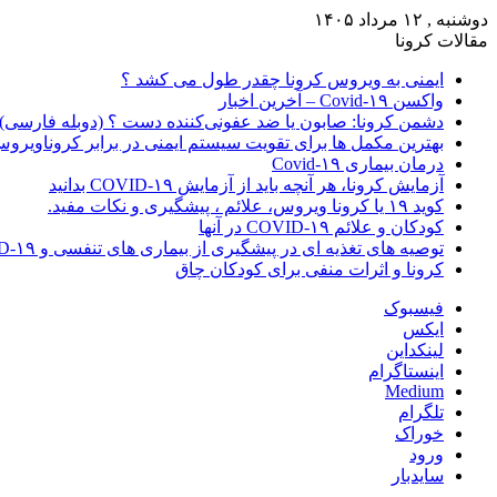
دوشنبه , ۱۲ مرداد ۱۴۰۵
مقالات کرونا
ایمنی به ویروس کرونا چقدر طول می کشد ؟
واکسن Covid-۱۹ – آخرین اخبار
دشمن کرونا: صابون یا ضد عفونی‌کننده دست ؟ (دوبله فارسی)
بهترین مکمل ها برای تقویت سیستم ایمنی در برابر کروناویرو
درمان بیماری Covid-۱۹
آزمایش کرونا، هر آنچه باید از آزمایش COVID-۱۹ بدانید
کوید ۱۹ یا کرونا ویروس، علائم ، پیشگیری و نکات مفید.
کودکان و علائم COVID-۱۹ در آنها
توصیه های تغذیه ای در پیشگیری از بیماری های تنفسی و COVID-۱۹
کرونا و اثرات منفی برای کودکان چاق
فیسبوک
ایکس
لینکداین
اینستاگرام
Medium
تلگرام
خوراک
ورود
سایدبار