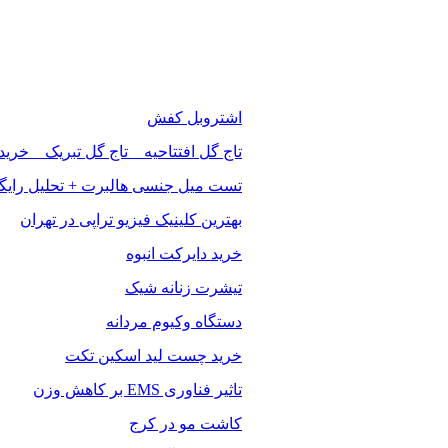
اشتروبل کفش
تاج گل افتتاحیه _ تاج گل تبریک _ خرید
تست میل جنسی هالبرت + تحلیل رایگ
بهترین کلینیک فیزیو تراپی در تهران
خرید دایرکت انبوه
تیشرت زنانه شیک
دستگاه وکیوم مردانه
خرید چست لید اسکین تکت
تاثیر فناوری EMS بر کاهش وزن
کاشت مو در کرج