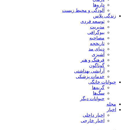
داروها
آلودگی و محیط زیست
زندگی پلاس
توسعه فردی
مدیریت
بیوگرافی
مصاحبه
تاریخچه
دنیای مد
آشپزی
فرهنگ و هنر
گوناگون
آرایشی بهداشتی
خدمات پزشکی
حیوانات خانگی
گربه‌ها
سگ‌ها
حیوانات دیگر
مجله
اخبار
اخبار داخلی
اخبار خارجی