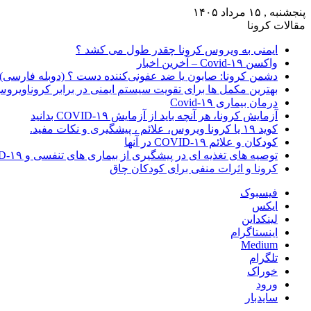
پنجشنبه , ۱۵ مرداد ۱۴۰۵
مقالات کرونا
ایمنی به ویروس کرونا چقدر طول می کشد ؟
واکسن Covid-۱۹ – آخرین اخبار
دشمن کرونا: صابون یا ضد عفونی‌کننده دست ؟ (دوبله فارسی)
بهترین مکمل ها برای تقویت سیستم ایمنی در برابر کروناویرو
درمان بیماری Covid-۱۹
آزمایش کرونا، هر آنچه باید از آزمایش COVID-۱۹ بدانید
کوید ۱۹ یا کرونا ویروس، علائم ، پیشگیری و نکات مفید.
کودکان و علائم COVID-۱۹ در آنها
توصیه های تغذیه ای در پیشگیری از بیماری های تنفسی و COVID-۱۹
کرونا و اثرات منفی برای کودکان چاق
فیسبوک
ایکس
لینکداین
اینستاگرام
Medium
تلگرام
خوراک
ورود
سایدبار