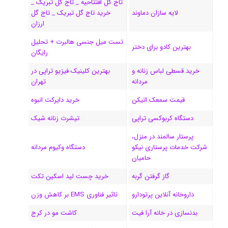
تاج گل افتتاحیه _ تاج گل تبریک _
ک
ا
ا
m
م
لایه سازان دماوند
خرید تاج گل تبریک _ تاج گل
ی
گ
ارزان
تست میل جنسی هالبرت + تحلیل
ن
ر
بهترین کادو برای دختر
رایگان
ا
خرید قسطی لباس زنانه و
بهترین کلینیک فیزیو تراپی در
مردانه
تهران
م
قیمت سمعک اتیکن
خرید دایرکت انبوه
دستگاه کربوکسی تراپی
تیشرت زنانه شیک
پرستار سالمند در منزل،
شرکت خدمات پرستاری نیکو
دستگاه وکیوم مردانه
حامیان
گاز گرفتن گربه
خرید چست لید اسکین تکت
داروخانه آنلاین پرتودارو
تاثیر فناوری EMS بر کاهش وزن
بدنسازی در خانه آرا فیت
کاشت مو در کرج