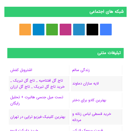
شبکه های اجتماعی
ف
ا
ل
ا
M
ت
خ
ی
ی
ی
ی
e
ل
و
س
ک
ن
ن
d
گ
ر
تبلیغات متنی
ب
س
ک
س
i
ر
ا
زندگی سالم
اشتروبل کفش
و
د
ت
u
ا
ک
تاج گل افتتاحیه _ تاج گل تبریک _
لایه سازان دماوند
خرید تاج گل تبریک _ تاج گل ارزان
ک
ا
ا
m
م
تست میل جنسی هالبرت + تحلیل
ی
گ
بهترین کادو برای دختر
رایگان
ن
ر
خرید قسطی لباس زنانه و
بهترین کلینیک فیزیو تراپی در تهران
مردانه
ا
قیمت سمعک اتیکن
خرید دایرکت انبوه