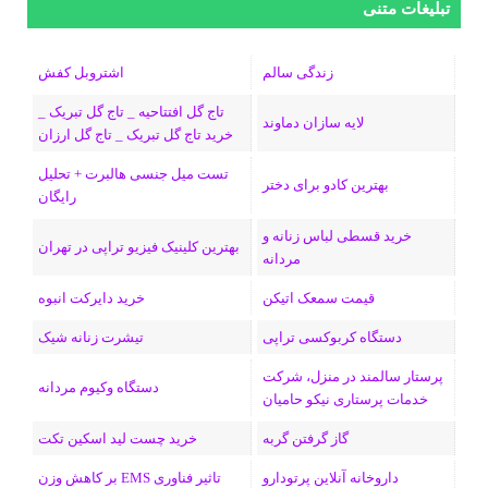
س
ک
ن
ن
d
گ
ر
تبلیغات متنی
ب
س
ک
س
i
ر
ا
زندگی سالم
اشتروبل کفش
و
د
ت
u
ا
ک
تاج گل افتتاحیه _ تاج گل تبریک _
لایه سازان دماوند
خرید تاج گل تبریک _ تاج گل ارزان
ک
ا
ا
m
م
تست میل جنسی هالبرت + تحلیل
ی
گ
بهترین کادو برای دختر
رایگان
ن
ر
خرید قسطی لباس زنانه و
بهترین کلینیک فیزیو تراپی در تهران
مردانه
ا
قیمت سمعک اتیکن
خرید دایرکت انبوه
م
دستگاه کربوکسی تراپی
تیشرت زنانه شیک
پرستار سالمند در منزل، شرکت
دستگاه وکیوم مردانه
خدمات پرستاری نیکو حامیان
گاز گرفتن گربه
خرید چست لید اسکین تکت
داروخانه آنلاین پرتودارو
تاثیر فناوری EMS بر کاهش وزن