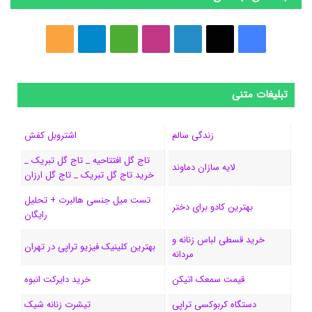
ف
ا
ل
ا
M
ت
خ
ی
ی
ی
ی
e
ل
و
س
ک
ن
ن
d
گ
ر
تبلیغات متنی
ب
س
ک
س
i
ر
ا
زندگی سالم
اشتروبل کفش
و
د
ت
u
ا
ک
تاج گل افتتاحیه _ تاج گل تبریک _
لایه سازان دماوند
خرید تاج گل تبریک _ تاج گل ارزان
ک
ا
ا
m
م
تست میل جنسی هالبرت + تحلیل
ی
گ
بهترین کادو برای دختر
رایگان
ن
ر
خرید قسطی لباس زنانه و
بهترین کلینیک فیزیو تراپی در تهران
مردانه
ا
قیمت سمعک اتیکن
خرید دایرکت انبوه
م
دستگاه کربوکسی تراپی
تیشرت زنانه شیک