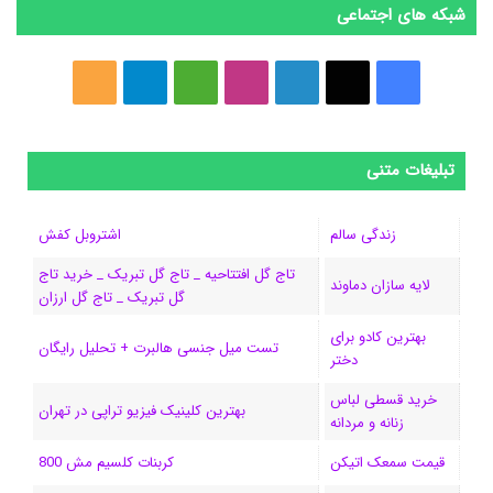
شبکه های اجتماعی
ف
ا
ل
ا
M
ت
خ
ی
ی
ی
ی
e
ل
و
س
ک
ن
ن
d
گ
ر
تبلیغات متنی
ب
س
ک
س
i
ر
ا
زندگی سالم
اشتروبل کفش
و
د
ت
u
ا
ک
تاج گل افتتاحیه _ تاج گل تبریک _ خرید تاج
لایه سازان دماوند
گل تبریک _ تاج گل ارزان
ک
ا
ا
m
م
بهترین کادو برای
ی
گ
تست میل جنسی هالبرت + تحلیل رایگان
دختر
ن
ر
خرید قسطی لباس
بهترین کلینیک فیزیو تراپی در تهران
زنانه و مردانه
ا
قیمت سمعک اتیکن
کربنات کلسیم مش 800
م