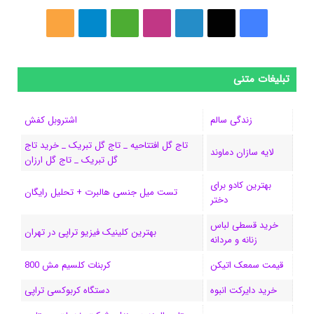
فیسبوک
ایکس
لینکداین
اینستاگرام
Medium
تلگرام
خوراک
تبلیغات متنی
زندگی سالم
اشتروبل کفش
تاج گل افتتاحیه _ تاج گل تبریک _ خرید تاج
لایه سازان دماوند
گل تبریک _ تاج گل ارزان
بهترین کادو برای
تست میل جنسی هالبرت + تحلیل رایگان
دختر
خرید قسطی لباس
بهترین کلینیک فیزیو تراپی در تهران
زنانه و مردانه
قیمت سمعک اتیکن
کربنات کلسیم مش 800
خرید دایرکت انبوه
دستگاه کربوکسی تراپی