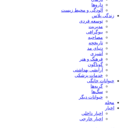
داروها
آلودگی و محیط زیست
زندگی پلاس
توسعه فردی
مدیریت
بیوگرافی
مصاحبه
تاریخچه
دنیای مد
آشپزی
فرهنگ و هنر
گوناگون
آرایشی بهداشتی
خدمات پزشکی
حیوانات خانگی
گربه‌ها
سگ‌ها
حیوانات دیگر
مجله
اخبار
اخبار داخلی
اخبار خارجی