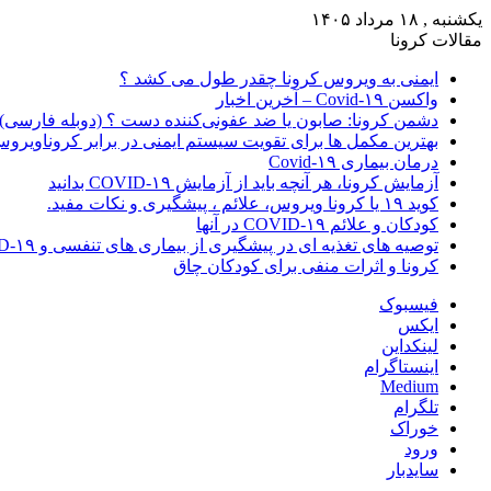
یکشنبه , ۱۸ مرداد ۱۴۰۵
مقالات کرونا
ایمنی به ویروس کرونا چقدر طول می کشد ؟
واکسن Covid-۱۹ – آخرین اخبار
دشمن کرونا: صابون یا ضد عفونی‌کننده دست ؟ (دوبله فارسی)
بهترین مکمل ها برای تقویت سیستم ایمنی در برابر کروناویرو
درمان بیماری Covid-۱۹
آزمایش کرونا، هر آنچه باید از آزمایش COVID-۱۹ بدانید
کوید ۱۹ یا کرونا ویروس، علائم ، پیشگیری و نکات مفید.
کودکان و علائم COVID-۱۹ در آنها
توصیه های تغذیه ای در پیشگیری از بیماری های تنفسی و COVID-۱۹
کرونا و اثرات منفی برای کودکان چاق
فیسبوک
ایکس
لینکداین
اینستاگرام
Medium
تلگرام
خوراک
ورود
سایدبار