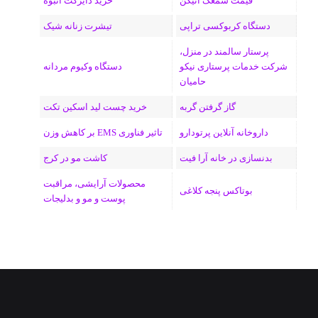
قیمت سمعک اتیکن
خرید دایرکت انبوه
دستگاه کربوکسی تراپی
تیشرت زنانه شیک
پرستار سالمند در منزل،
شرکت خدمات پرستاری نیکو
دستگاه وکیوم مردانه
حامیان
گاز گرفتن گربه
خرید چست لید اسکین تکت
داروخانه آنلاین پرتودارو
تاثیر فناوری EMS بر کاهش وزن
بدنسازی در خانه آرا فیت
کاشت مو در کرج
محصولات آرایشی، مراقبت
بوتاکس پنجه کلاغی
پوست و مو و بدلیجات