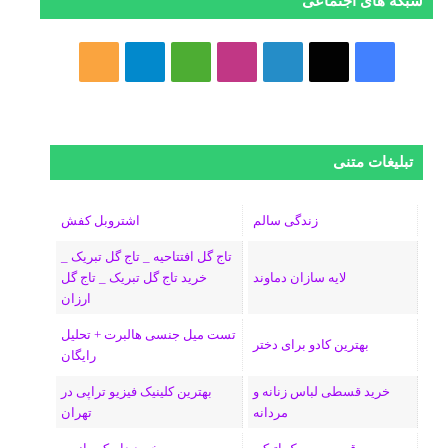
شبکه های اجتماعی
ف
ا
ل
ا
M
ت
خ
ی
ی
ی
ی
e
ل
و
س
ک
ن
ن
d
گ
ر
تبلیغات متنی
ب
س
ک
س
i
ر
ا
و
د
ت
u
ا
ک
زندگی سالم
اشتروبل کفش
تاج گل افتتاحیه _ تاج گل تبریک _
ک
ا
ا
m
م
لایه سازان دماوند
خرید تاج گل تبریک _ تاج گل
ارزان
ی
گ
تست میل جنسی هالبرت + تحلیل
ن
ر
بهترین کادو برای دختر
رایگان
ا
خرید قسطی لباس زنانه و
بهترین کلینیک فیزیو تراپی در
مردانه
تهران
م