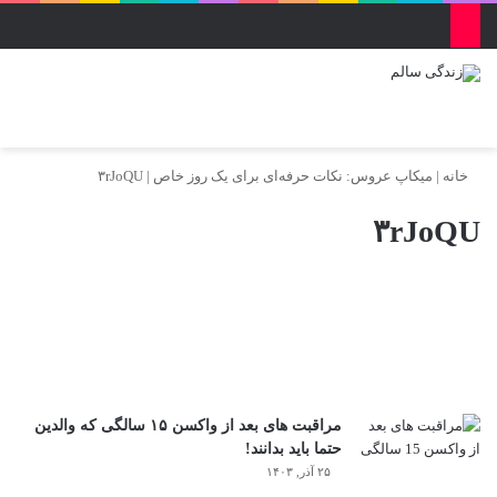
منو
ورود
تغییر پو
جس
خانه
|
میکاپ عروس: نکات حرفه‌ای برای یک روز خاص
|
۳rJoQU
۳rJoQU
مراقبت های بعد از واکسن ۱۵ سالگی که والدین
حتما باید بدانند!
۲۵ آذر, ۱۴۰۳