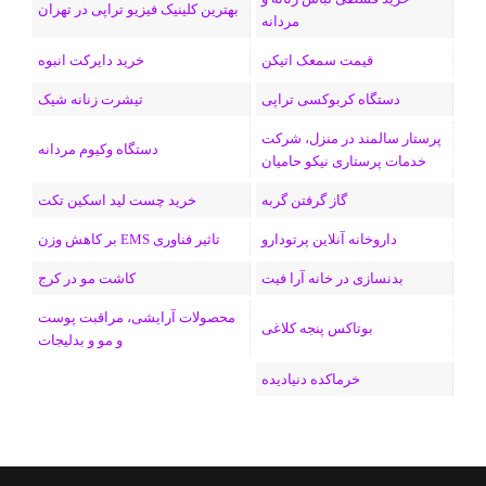
بهترین کلینیک فیزیو تراپی در تهران
مردانه
ا
قیمت سمعک اتیکن
خرید دایرکت انبوه
م
دستگاه کربوکسی تراپی
تیشرت زنانه شیک
پرستار سالمند در منزل، شرکت
دستگاه وکیوم مردانه
خدمات پرستاری نیکو حامیان
گاز گرفتن گربه
خرید چست لید اسکین تکت
داروخانه آنلاین پرتودارو
تاثیر فناوری EMS بر کاهش وزن
بدنسازی در خانه آرا فیت
کاشت مو در کرج
محصولات آرایشی، مراقبت پوست
بوتاکس پنجه کلاغی
و مو و بدلیجات
خرماکده دنیادیده