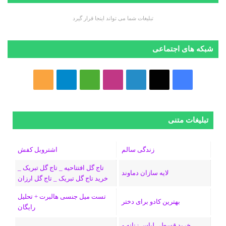
تبلیغات شما می تواند اینجا قرار گیرد
شبکه های اجتماعی
ف
ا
ل
ا
M
ت
خ
ی
ی
ی
ی
e
ل
و
س
ک
ن
ن
d
گ
ر
تبلیغات متنی
ب
س
ک
س
i
ر
ا
زندگی سالم
اشتروبل کفش
و
د
ت
u
ا
ک
تاج گل افتتاحیه _ تاج گل تبریک _
لایه سازان دماوند
خرید تاج گل تبریک _ تاج گل ارزان
ک
ا
ا
m
م
تست میل جنسی هالبرت + تحلیل
ی
گ
بهترین کادو برای دختر
رایگان
ن
ر
خرید قسطی لباس زنانه و