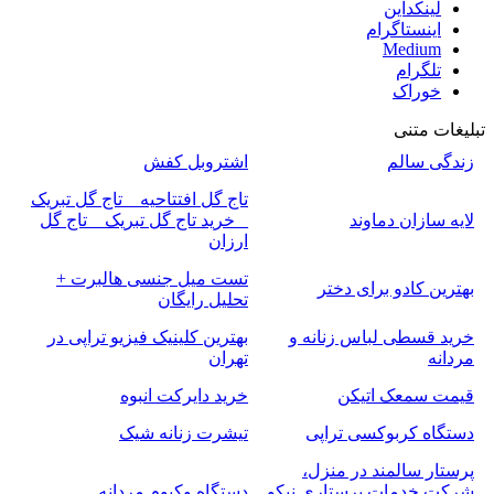
لینکداین
اینستاگرام
Medium
تلگرام
خوراک
تبلیغات متنی
زندگی سالم
اشتروبل کفش
تاج گل افتتاحیه _ تاج گل تبریک
لایه سازان دماوند
_ خرید تاج گل تبریک _ تاج گل
ارزان
تست میل جنسی هالبرت +
بهترین کادو برای دختر
تحلیل رایگان
خرید قسطی لباس زنانه و
بهترین کلینیک فیزیو تراپی در
مردانه
تهران
قیمت سمعک اتیکن
خرید دایرکت انبوه
دستگاه کربوکسی تراپی
تیشرت زنانه شیک
پرستار سالمند در منزل،
شرکت خدمات پرستاری نیکو
دستگاه وکیوم مردانه