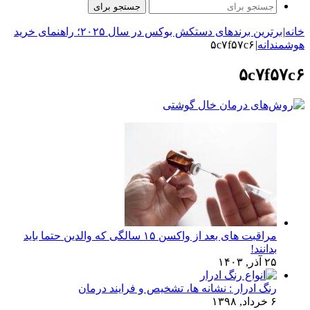
جستجو برای
خانه
|
برترین برندهای دستکش بوکس در سال ۲۰۲۵؛ راهنمای خرید
هوشمندانه
|
۵c۷f۵۷c۶
۵c۷f۵۷c۶
مراقبت های بعد از واکسن ۱۵ سالگی که والدین حتما باید
بدانند!
۲۵ آذر, ۱۴۰۳
رنگ ادرار : نشانه ها، تشخیص و فرایند درمان
۶ خرداد, ۱۳۹۸