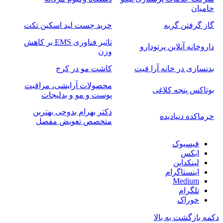
حامیان
گاز گرفتن گربه
خرید چست لید اسکین تکت
تاثیر فناوری EMS بر کاهش
داروخانه آنلاین پرتودارو
وزن
بدنسازی در خانه آرا فیت
کاشت مو در کرج
محصولات آرایشی، مراقبت
بوتاکس پنجه کلاغی
پوست و مو و بدلیجات
دکتر بهرام بدوحی بهترین
خرماکده دنیادیده
متخصص تعویض مفصل
فیسبوک
ایکس
لینکداین
اینستاگرام
Medium
تلگرام
خوراک
دکمه بازگشت به بالا