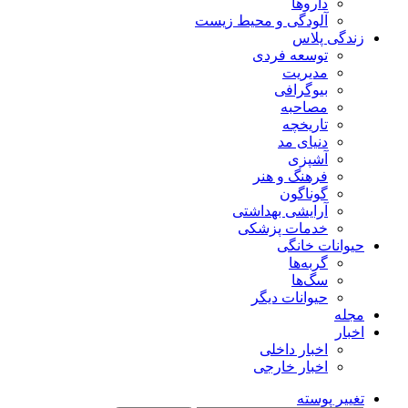
داروها
آلودگی و محیط زیست
زندگی پلاس
توسعه فردی
مدیریت
بیوگرافی
مصاحبه
تاریخچه
دنیای مد
آشپزی
فرهنگ و هنر
گوناگون
آرایشی بهداشتی
خدمات پزشکی
حیوانات خانگی
گربه‌ها
سگ‌ها
حیوانات دیگر
مجله
اخبار
اخبار داخلی
اخبار خارجی
تغییر پوسته