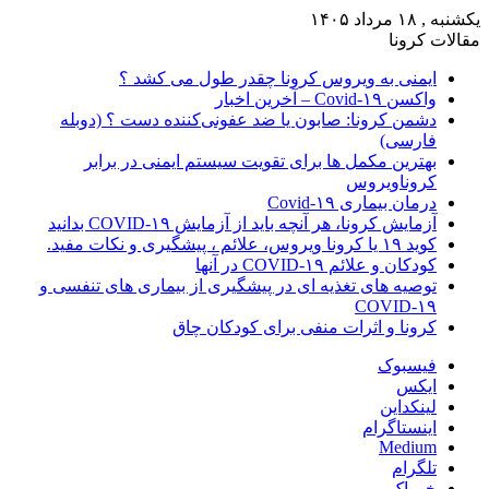
یکشنبه , ۱۸ مرداد ۱۴۰۵
مقالات کرونا
ایمنی به ویروس کرونا چقدر طول می کشد ؟
واکسن Covid-۱۹ – آخرین اخبار
دشمن کرونا: صابون یا ضد عفونی‌کننده دست ؟ (دوبله
فارسی)
بهترین مکمل ها برای تقویت سیستم ایمنی در برابر
کروناویروس
درمان بیماری Covid-۱۹
آزمایش کرونا، هر آنچه باید از آزمایش COVID-۱۹ بدانید
کوید ۱۹ یا کرونا ویروس، علائم ، پیشگیری و نکات مفید.
کودکان و علائم COVID-۱۹ در آنها
توصیه های تغذیه ای در پیشگیری از بیماری های تنفسی و
COVID-۱۹
کرونا و اثرات منفی برای کودکان چاق
فیسبوک
ایکس
لینکداین
اینستاگرام
Medium
تلگرام
خوراک