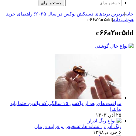
جستجو برای
خانه
|
برترین برندهای دستکش بوکس در سال ۲۰۲۵؛ راهنمای خرید
هوشمندانه
|
c۶۶a۲ac۵dd
c۶۶a۲ac۵dd
مراقبت های بعد از واکسن ۱۵ سالگی که والدین حتما باید
بدانند!
۲۵ آذر, ۱۴۰۳
رنگ ادرار : نشانه ها، تشخیص و فرایند درمان
۶ خرداد, ۱۳۹۸