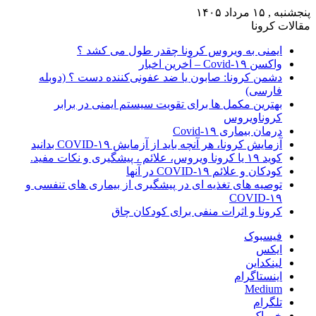
پنجشنبه , ۱۵ مرداد ۱۴۰۵
مقالات کرونا
ایمنی به ویروس کرونا چقدر طول می کشد ؟
واکسن Covid-۱۹ – آخرین اخبار
دشمن کرونا: صابون یا ضد عفونی‌کننده دست ؟ (دوبله
فارسی)
بهترین مکمل ها برای تقویت سیستم ایمنی در برابر
کروناویروس
درمان بیماری Covid-۱۹
آزمایش کرونا، هر آنچه باید از آزمایش COVID-۱۹ بدانید
کوید ۱۹ یا کرونا ویروس، علائم ، پیشگیری و نکات مفید.
کودکان و علائم COVID-۱۹ در آنها
توصیه های تغذیه ای در پیشگیری از بیماری های تنفسی و
COVID-۱۹
کرونا و اثرات منفی برای کودکان چاق
فیسبوک
ایکس
لینکداین
اینستاگرام
Medium
تلگرام
خوراک