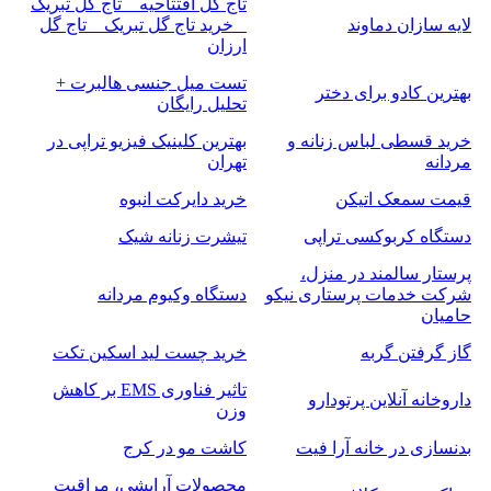
تاج گل افتتاحیه _ تاج گل تبریک
لایه سازان دماوند
_ خرید تاج گل تبریک _ تاج گل
ارزان
تست میل جنسی هالبرت +
بهترین کادو برای دختر
تحلیل رایگان
خرید قسطی لباس زنانه و
بهترین کلینیک فیزیو تراپی در
مردانه
تهران
قیمت سمعک اتیکن
خرید دایرکت انبوه
دستگاه کربوکسی تراپی
تیشرت زنانه شیک
پرستار سالمند در منزل،
شرکت خدمات پرستاری نیکو
دستگاه وکیوم مردانه
حامیان
گاز گرفتن گربه
خرید چست لید اسکین تکت
تاثیر فناوری EMS بر کاهش
داروخانه آنلاین پرتودارو
وزن
بدنسازی در خانه آرا فیت
کاشت مو در کرج
محصولات آرایشی، مراقبت