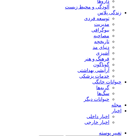
داروها
آلودگی و محیط زیست
زندگی پلاس
توسعه فردی
مدیریت
بیوگرافی
مصاحبه
تاریخچه
دنیای مد
آشپزی
فرهنگ و هنر
گوناگون
آرایشی بهداشتی
خدمات پزشکی
حیوانات خانگی
گربه‌ها
سگ‌ها
حیوانات دیگر
مجله
اخبار
اخبار داخلی
اخبار خارجی
تغییر پوسته