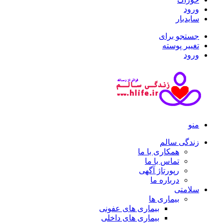
ورود
سایدبار
جستجو برای
تغییر پوسته
ورود
منو
زندگی سالم
همکاری با ما
تماس با ما
رپورتاژ آگهی
درباره ما
سلامتی
بیماری ها
بیماری های عفونی
بیماری های داخلی