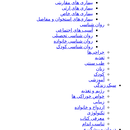
بیماری های مقاربتی
بیماری های ارثی
بیماری های خاص
بیماری‌های استخوان و مفاصل
روان شناسی
آسیب های اجتماعی
روان شناسی تحصیلی
روان شناسی خانواده
روان شناسی کودک
جراحی‌ها
تغذیه
طب سنتی
زنان
کودک
آموزشی
سبک زندگی
رژیم و تغذیه
خواص خوراکی ها
زیبایی
ازدواج و خانواده
تکنولوژی
معرفی کتاب
تناسب اندام
درمان و پیشگیری