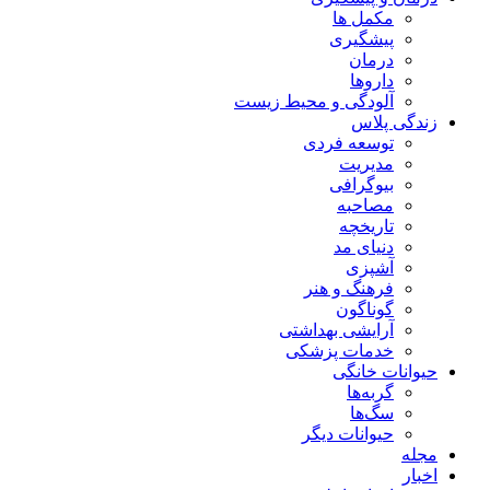
مکمل ها
پیشگیری
درمان
داروها
آلودگی و محیط زیست
زندگی پلاس
توسعه فردی
مدیریت
بیوگرافی
مصاحبه
تاریخچه
دنیای مد
آشپزی
فرهنگ و هنر
گوناگون
آرایشی بهداشتی
خدمات پزشکی
حیوانات خانگی
گربه‌ها
سگ‌ها
حیوانات دیگر
مجله
اخبار