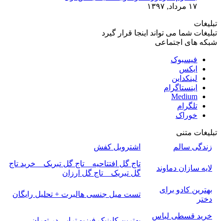
۱۷ مرداد, ۱۳۹۷
تبلیغات
تبلیغات شما می تواند اینجا قرار گیرد
شبکه های اجتماعی
فیسبوک
ایکس
لینکداین
اینستاگرام
Medium
تلگرام
خوراک
تبلیغات متنی
زندگی سالم
اشتروبل کفش
تاج گل افتتاحیه _ تاج گل تبریک _ خرید تاج
لایه سازان دماوند
گل تبریک _ تاج گل ارزان
بهترین کادو برای
تست میل جنسی هالبرت + تحلیل رایگان
دختر
خرید قسطی لباس
بهترین کلینیک فیزیو تراپی در تهران