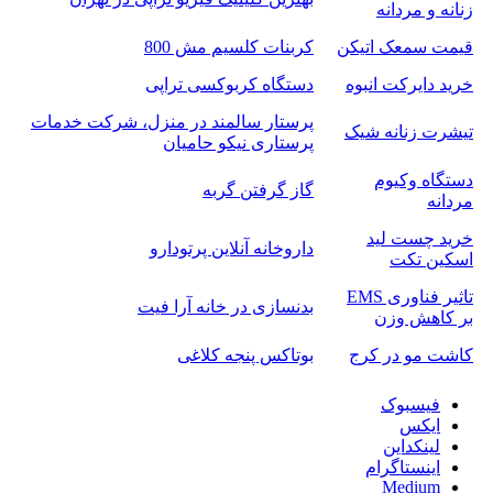
زنانه و مردانه
قیمت سمعک اتیکن
کربنات کلسیم مش 800
خرید دایرکت انبوه
دستگاه کربوکسی تراپی
پرستار سالمند در منزل، شرکت خدمات
تیشرت زنانه شیک
پرستاری نیکو حامیان
دستگاه وکیوم
گاز گرفتن گربه
مردانه
خرید چست لید
داروخانه آنلاین پرتودارو
اسکین تکت
تاثیر فناوری EMS
بدنسازی در خانه آرا فیت
بر کاهش وزن
کاشت مو در کرج
بوتاکس پنجه کلاغی
فیسبوک
ایکس
لینکداین
اینستاگرام
Medium