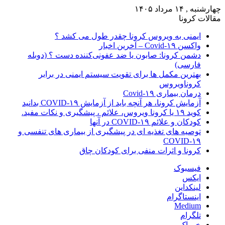
چهارشنبه , ۱۴ مرداد ۱۴۰۵
مقالات کرونا
ایمنی به ویروس کرونا چقدر طول می کشد ؟
واکسن Covid-۱۹ – آخرین اخبار
دشمن کرونا: صابون یا ضد عفونی‌کننده دست ؟ (دوبله
فارسی)
بهترین مکمل ها برای تقویت سیستم ایمنی در برابر
کروناویروس
درمان بیماری Covid-۱۹
آزمایش کرونا، هر آنچه باید از آزمایش COVID-۱۹ بدانید
کوید ۱۹ یا کرونا ویروس، علائم ، پیشگیری و نکات مفید.
کودکان و علائم COVID-۱۹ در آنها
توصیه های تغذیه ای در پیشگیری از بیماری های تنفسی و
COVID-۱۹
کرونا و اثرات منفی برای کودکان چاق
فیسبوک
ایکس
لینکداین
اینستاگرام
Medium
تلگرام
خوراک