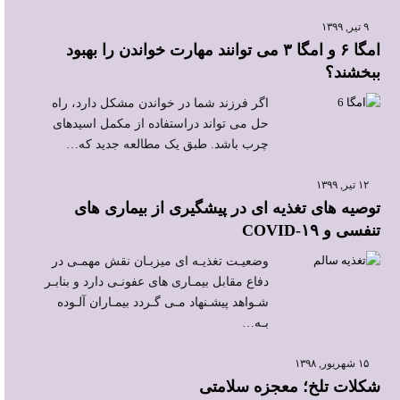
۹ تیر, ۱۳۹۹
امگا ۶ و امگا ۳ می توانند مهارت خواندن را بهبود
ببخشند؟
اگر فرزند شما در خواندن مشکل دارد، راه
حل می تواند دراستفاده از مکمل اسیدهای
چرب باشد. طبق یک مطالعه جدید که…
۱۲ تیر, ۱۳۹۹
توصیه های تغذیه ای در پیشگیری از بیماری های
تنفسی و COVID-۱۹
وضعیـت تغذیـه ای میزبـان نقش مهمـی در
دفاع مقابل بیمـاری های عفونـی دارد و بنابـر
شـواهد پیشـنهاد مـی گـردد بیمـاران آلـوده
بـه…
۱۵ شهریور, ۱۳۹۸
شکلات تلخ؛ معجزه سلامتی