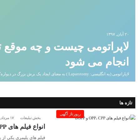
۲۰ آبان, ۱۳۹۷
لاپراتومی چیست و چه موقع
انجام می شود
لاپاراتومی (به انگلیسی: Laparotomy ) به معنای ایجاد یک برش بزرگ در دیواره ٔ شکم…
تازه ها
رپورتاژ آگهی
بخش تبلیغات
۱۷ مرداد, ۱۴۰۵
انواع فیلم های OPP، CPP و BOPP؛ بررسی کاربردها و تفاوت ها
فیلم های پلیمری یکی از پر