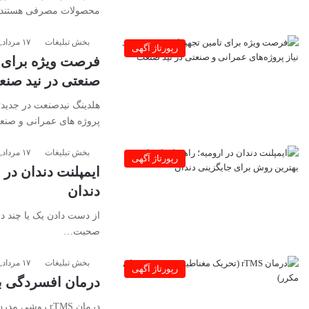
محصولات مصرفی هستند
بخش تبلیغات
۱۷ مرداد, ۱۴۰۵
رپورتاژ آگهی
فرصت ویژه برای ت
صنعتی در نید صن
هلدینگ نیدصنعت در جدیدت
پروژه های عمرانی و صن
بخش تبلیغات
۱۷ مرداد, ۱۴۰۵
رپورتاژ آگهی
ایمپلنت دندان در 
دندان
از دست دادن یک یا چند دن
صحبت…
بخش تبلیغات
۱۷ مرداد, ۱۴۰۵
رپورتاژ آگهی
درمان افسردگی با rTMS؛ کاربرد تحریک مغناطیسی مغز چ
درمان rTMS رو