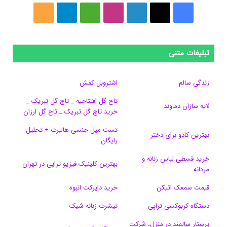
ف
ا
ل
ا
M
ت
خ
ی
ی
ی
ی
e
ل
و
س
ک
ن
ن
d
گ
ر
تبلیغات متنی
ب
س
ک
س
i
ر
ا
زندگی سالم
اشتروبل کفش
و
د
ت
u
ا
ک
تاج گل افتتاحیه _ تاج گل تبریک _
لایه سازان دماوند
خرید تاج گل تبریک _ تاج گل ارزان
ک
ا
ا
m
م
تست میل جنسی هالبرت + تحلیل
ی
گ
بهترین کادو برای دختر
رایگان
ن
ر
خرید قسطی لباس زنانه و
بهترین کلینیک فیزیو تراپی در تهران
مردانه
ا
قیمت سمعک اتیکن
خرید دایرکت انبوه
م
دستگاه کربوکسی تراپی
تیشرت زنانه شیک
پرستار سالمند در منزل، شرکت