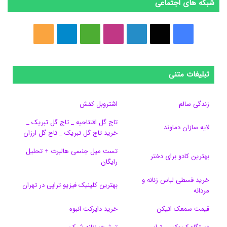
شبکه های اجتماعی
ف
ا
ل
ا
M
ت
خ
ی
ی
ی
ی
e
ل
و
س
ک
ن
ن
d
گ
ر
تبلیغات متنی
ب
س
ک
س
i
ر
ا
زندگی سالم
اشتروبل کفش
و
د
ت
u
ا
ک
تاج گل افتتاحیه _ تاج گل تبریک _
لایه سازان دماوند
خرید تاج گل تبریک _ تاج گل ارزان
ک
ا
ا
m
م
تست میل جنسی هالبرت + تحلیل
ی
گ
بهترین کادو برای دختر
رایگان
ن
ر
خرید قسطی لباس زنانه و
بهترین کلینیک فیزیو تراپی در تهران
مردانه
ا
قیمت سمعک اتیکن
خرید دایرکت انبوه
م