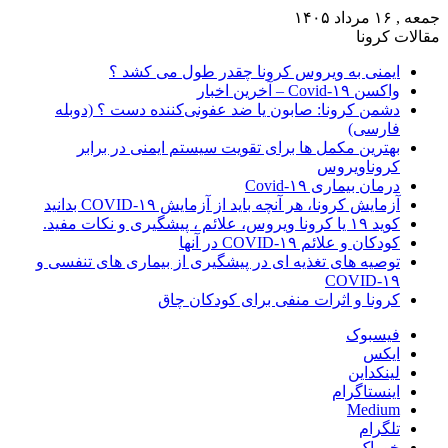
جمعه , ۱۶ مرداد ۱۴۰۵
مقالات کرونا
ایمنی به ویروس کرونا چقدر طول می کشد ؟
واکسن Covid-۱۹ – آخرین اخبار
دشمن کرونا: صابون یا ضد عفونی‌کننده دست ؟ (دوبله
فارسی)
بهترین مکمل ها برای تقویت سیستم ایمنی در برابر
کروناویروس
درمان بیماری Covid-۱۹
آزمایش کرونا، هر آنچه باید از آزمایش COVID-۱۹ بدانید
کوید ۱۹ یا کرونا ویروس، علائم ، پیشگیری و نکات مفید.
کودکان و علائم COVID-۱۹ در آنها
توصیه های تغذیه ای در پیشگیری از بیماری های تنفسی و
COVID-۱۹
کرونا و اثرات منفی برای کودکان چاق
فیسبوک
ایکس
لینکداین
اینستاگرام
Medium
تلگرام
خوراک