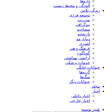
داروها
آلودگی و محیط زیست
زندگی پلاس
توسعه فردی
مدیریت
بیوگرافی
مصاحبه
تاریخچه
دنیای مد
آشپزی
فرهنگ و هنر
گوناگون
آرایشی بهداشتی
خدمات پزشکی
حیوانات خانگی
گربه‌ها
سگ‌ها
حیوانات دیگر
مجله
اخبار
اخبار داخلی
اخبار خارجی
تغییر پوسته