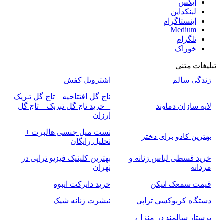
ایکس
لینکداین
اینستاگرام
Medium
تلگرام
خوراک
تبلیغات متنی
زندگی سالم
اشتروبل کفش
تاج گل افتتاحیه _ تاج گل تبریک
لایه سازان دماوند
_ خرید تاج گل تبریک _ تاج گل
ارزان
تست میل جنسی هالبرت +
بهترین کادو برای دختر
تحلیل رایگان
خرید قسطی لباس زنانه و
بهترین کلینیک فیزیو تراپی در
مردانه
تهران
قیمت سمعک اتیکن
خرید دایرکت انبوه
دستگاه کربوکسی تراپی
تیشرت زنانه شیک
پرستار سالمند در منزل،