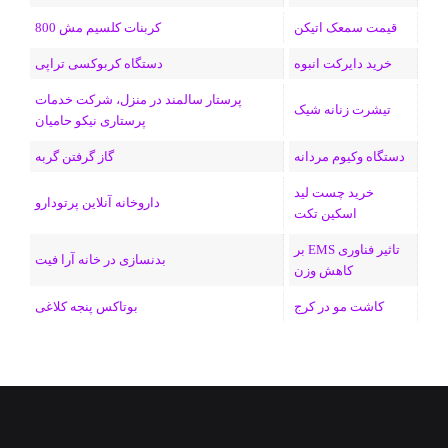
ا
قیمت سمعک اتیکن
کربنات کلسیم مش 800
م
خرید دایرکت انبوه
دستگاه کربوکسی تراپی
پرستار سالمند در منزل، شرکت خدمات
تیشرت زنانه شیک
پرستاری نیکو حامیان
دستگاه وکیوم مردانه
گاز گرفتن گربه
خرید چست لید
داروخانه آنلاین پرتودارو
اسکین تکت
تاثیر فناوری EMS بر
بدنسازی در خانه آرا فیت
کاهش وزن
کاشت مو در کرج
بوتاکس پنجه کلاغی
فیسبوک
ایکس
لینکداین
اینستاگرام
Medium
تلگرام
خوراک