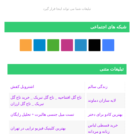
تبلیغات شما می تواند اینجا قرار گیرد
شبکه های اجتماعی
ف
ا
ل
ا
M
ت
خ
ی
ی
ی
ی
e
ل
و
س
ک
ن
ن
d
گ
ر
تبلیغات متنی
ب
س
ک
س
i
ر
ا
زندگی سالم
اشتروبل کفش
و
د
ت
u
ا
ک
تاج گل افتتاحیه _ تاج گل تبریک _ خرید تاج گل
لایه سازان دماوند
تبریک _ تاج گل ارزان
ک
ا
ا
m
م
بهترین کادو برای دختر
تست میل جنسی هالبرت + تحلیل رایگان
ی
گ
خرید قسطی لباس
ن
ر
بهترین کلینیک فیزیو تراپی در تهران
زنانه و مردانه