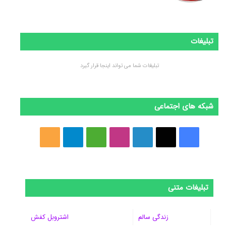
تبلیغات
تبلیغات شما می تواند اینجا قرار گیرد
شبکه های اجتماعی
فیسبوک
ایکس
لینکداین
اینستاگرام
Medium
تلگرام
خوراک
تبلیغات متنی
زندگی سالم
اشتروبل کفش