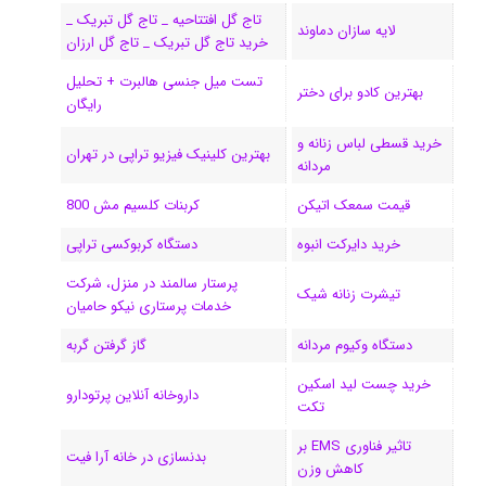
تاج گل افتتاحیه _ تاج گل تبریک _
لایه سازان دماوند
خرید تاج گل تبریک _ تاج گل ارزان
تست میل جنسی هالبرت + تحلیل
بهترین کادو برای دختر
رایگان
خرید قسطی لباس زنانه و
بهترین کلینیک فیزیو تراپی در تهران
مردانه
قیمت سمعک اتیکن
کربنات کلسیم مش 800
خرید دایرکت انبوه
دستگاه کربوکسی تراپی
پرستار سالمند در منزل، شرکت
تیشرت زنانه شیک
خدمات پرستاری نیکو حامیان
دستگاه وکیوم مردانه
گاز گرفتن گربه
خرید چست لید اسکین
داروخانه آنلاین پرتودارو
تکت
تاثیر فناوری EMS بر
بدنسازی در خانه آرا فیت
کاهش وزن