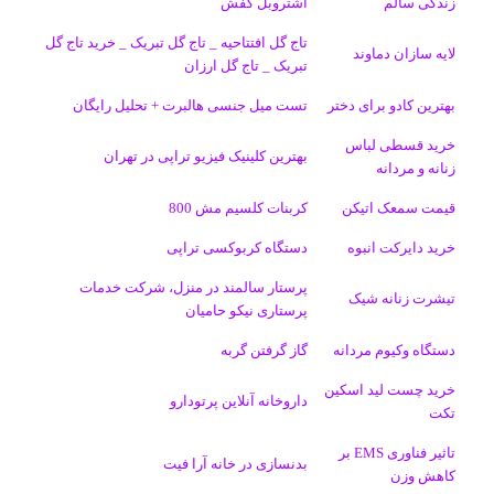
زندگی سالم
اشتروبل کفش
و
د
ت
u
ا
ک
تاج گل افتتاحیه _ تاج گل تبریک _ خرید تاج گل
لایه سازان دماوند
تبریک _ تاج گل ارزان
ک
ا
ا
m
م
بهترین کادو برای دختر
تست میل جنسی هالبرت + تحلیل رایگان
ی
گ
خرید قسطی لباس
ن
ر
بهترین کلینیک فیزیو تراپی در تهران
زنانه و مردانه
ا
قیمت سمعک اتیکن
کربنات کلسیم مش 800
م
خرید دایرکت انبوه
دستگاه کربوکسی تراپی
پرستار سالمند در منزل، شرکت خدمات
تیشرت زنانه شیک
پرستاری نیکو حامیان
دستگاه وکیوم مردانه
گاز گرفتن گربه
خرید چست لید اسکین
داروخانه آنلاین پرتودارو
تکت
تاثیر فناوری EMS بر
بدنسازی در خانه آرا فیت
کاهش وزن