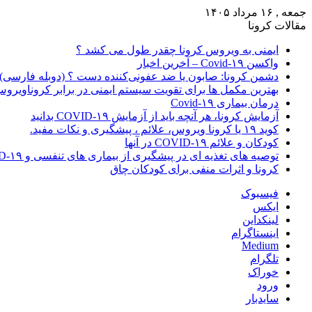
جمعه , ۱۶ مرداد ۱۴۰۵
مقالات کرونا
ایمنی به ویروس کرونا چقدر طول می کشد ؟
واکسن Covid-۱۹ – آخرین اخبار
دشمن کرونا: صابون یا ضد عفونی‌کننده دست ؟ (دوبله فارسی)
بهترین مکمل ها برای تقویت سیستم ایمنی در برابر کروناویرو
درمان بیماری Covid-۱۹
آزمایش کرونا، هر آنچه باید از آزمایش COVID-۱۹ بدانید
کوید ۱۹ یا کرونا ویروس، علائم ، پیشگیری و نکات مفید.
کودکان و علائم COVID-۱۹ در آنها
توصیه های تغذیه ای در پیشگیری از بیماری های تنفسی و COVID-۱۹
کرونا و اثرات منفی برای کودکان چاق
فیسبوک
ایکس
لینکداین
اینستاگرام
Medium
تلگرام
خوراک
ورود
سایدبار