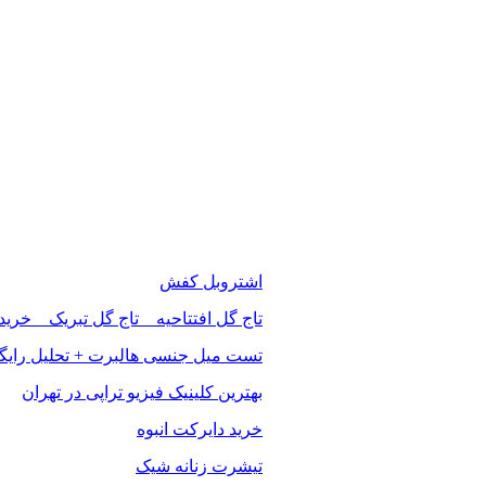
اشتروبل کفش
تاج گل افتتاحیه _ تاج گل تبریک _ خرید
تست میل جنسی هالبرت + تحلیل رایگ
بهترین کلینیک فیزیو تراپی در تهران
خرید دایرکت انبوه
تیشرت زنانه شیک