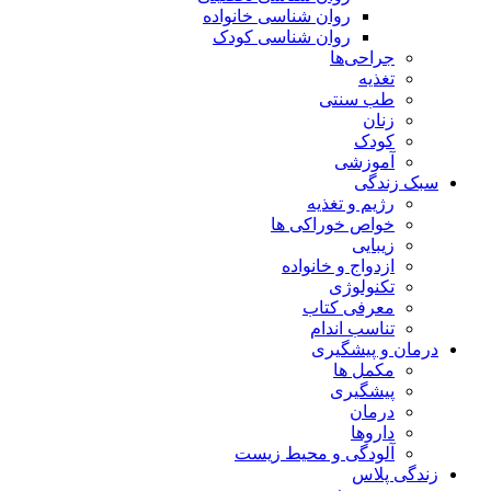
روان شناسی خانواده
روان شناسی کودک
جراحی‌ها
تغذیه
طب سنتی
زنان
کودک
آموزشی
سبک زندگی
رژیم و تغذیه
خواص خوراکی ها
زیبایی
ازدواج و خانواده
تکنولوژی
معرفی کتاب
تناسب اندام
درمان و پیشگیری
مکمل ها
پیشگیری
درمان
داروها
آلودگی و محیط زیست
زندگی پلاس