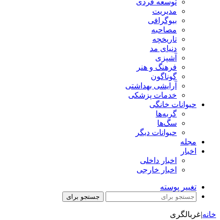
توسعه فردی
مدیریت
بیوگرافی
مصاحبه
تاریخچه
دنیای مد
آشپزی
فرهنگ و هنر
گوناگون
آرایشی بهداشتی
خدمات پزشکی
حیوانات خانگی
گربه‌ها
سگ‌ها
حیوانات دیگر
مجله
اخبار
اخبار داخلی
اخبار خارجی
تغییر پوسته
جستجو برای
خانه
|
غربالگری