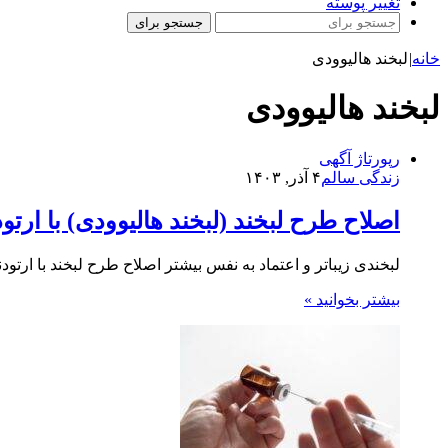
تغییر پوسته
جستجو برای
خانه
|
لبخند هالیوودی
لبخند هالیوودی
رپورتاژ آگهی
زندگی سالم
۴ آذر, ۱۴۰۳
اصلاح طرح لبخند (لبخند هالیوودی) با ارت
لبخندی زیباتر و اعتماد به نفس بیشتر اصلاح طرح لبخند با ار
بیشتر بخوانید »