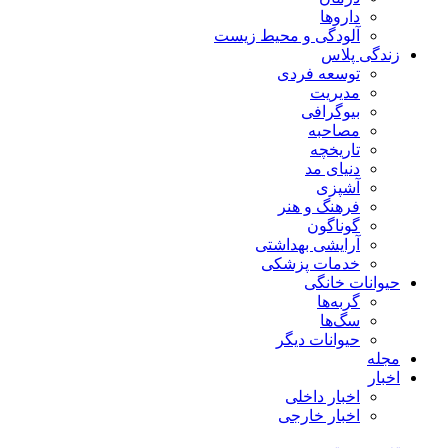
داروها
آلودگی و محیط زیست
زندگی پلاس
توسعه فردی
مدیریت
بیوگرافی
مصاحبه
تاریخچه
دنیای مد
آشپزی
فرهنگ و هنر
گوناگون
آرایشی بهداشتی
خدمات پزشکی
حیوانات خانگی
گربه‌ها
سگ‌ها
حیوانات دیگر
مجله
اخبار
اخبار داخلی
اخبار خارجی