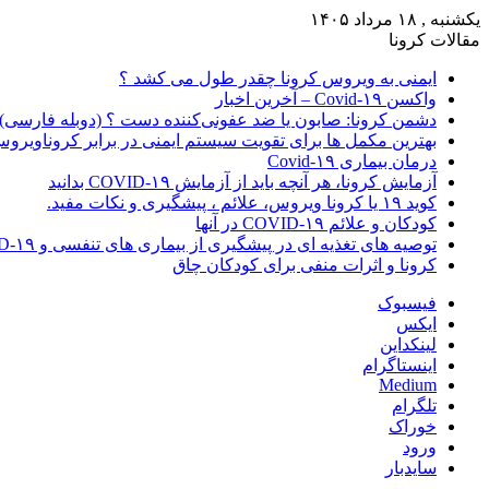
یکشنبه , ۱۸ مرداد ۱۴۰۵
مقالات کرونا
ایمنی به ویروس کرونا چقدر طول می کشد ؟
واکسن Covid-۱۹ – آخرین اخبار
دشمن کرونا: صابون یا ضد عفونی‌کننده دست ؟ (دوبله فارسی)
بهترین مکمل ها برای تقویت سیستم ایمنی در برابر کروناویرو
درمان بیماری Covid-۱۹
آزمایش کرونا، هر آنچه باید از آزمایش COVID-۱۹ بدانید
کوید ۱۹ یا کرونا ویروس، علائم ، پیشگیری و نکات مفید.
کودکان و علائم COVID-۱۹ در آنها
توصیه های تغذیه ای در پیشگیری از بیماری های تنفسی و COVID-۱۹
کرونا و اثرات منفی برای کودکان چاق
فیسبوک
ایکس
لینکداین
اینستاگرام
Medium
تلگرام
خوراک
ورود
سایدبار