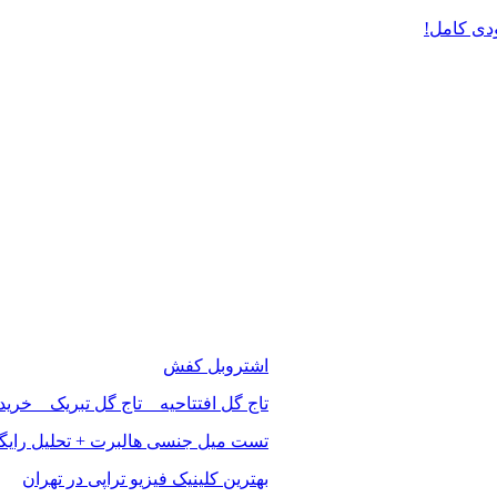
دی کامل!
اشتروبل کفش
تاج گل افتتاحیه _ تاج گل تبریک _ خرید
تست میل جنسی هالبرت + تحلیل رایگ
بهترین کلینیک فیزیو تراپی در تهران