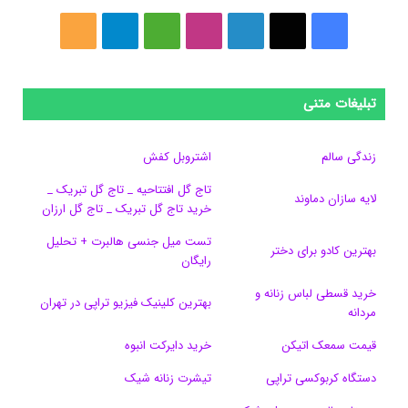
ف
ا
ل
ا
M
ت
خ
ی
ی
ی
ی
e
ل
و
س
ک
ن
ن
d
گ
ر
تبلیغات متنی
ب
س
ک
س
i
ر
ا
زندگی سالم
اشتروبل کفش
و
د
ت
u
ا
ک
تاج گل افتتاحیه _ تاج گل تبریک _
لایه سازان دماوند
خرید تاج گل تبریک _ تاج گل ارزان
ک
ا
ا
m
م
تست میل جنسی هالبرت + تحلیل
ی
گ
بهترین کادو برای دختر
رایگان
ن
ر
خرید قسطی لباس زنانه و
بهترین کلینیک فیزیو تراپی در تهران
مردانه
ا
قیمت سمعک اتیکن
خرید دایرکت انبوه
م
دستگاه کربوکسی تراپی
تیشرت زنانه شیک