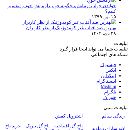
خواندن جواب آزمایش، چگونه جواب آزمایش خود را تفسیر
کنیم؟
۱۵ تیر, ۱۳۹۹
بهترین ضد آفتاب غیر کومدوژنیک از نظر کاربران
۲۸ دی, ۱۴۰۲
تبلیغات
تبلیغات شما می تواند اینجا قرار گیرد
شبکه های اجتماعی
فیسبوک
ایکس
لینکداین
اینستاگرام
Medium
تلگرام
خوراک
تبلیغات متنی
زندگی سالم
اشتروبل کفش
تاج گل افتتاحیه _ تاج گل تبریک _ خرید تاج
لایه سازان دماوند