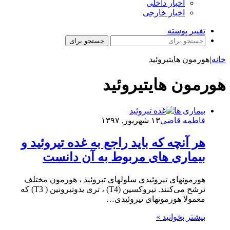
اخبار داخلی
اخبار خارجی
تغییر پوسته
جستجو برای
خانه
|
هورمون هایتیروئید
هورمون هایتیروئید
بیماری ها
فاطمه قاضی
۱۳ شهریور, ۱۳۹۷
هر آنچه که باید راجع به غده تیروئید و
بیماری های مربوط به آن دانست
هورمونهای تیروئیدی سلولهای تیروئید ، هورمون مختلف
ترشح می‌کنند. تیروکسین (T4) ، تری یدوتیرونین ( T3) که
معمولا هورمونهای تیروئیدی…
بیشتر بخوانید »