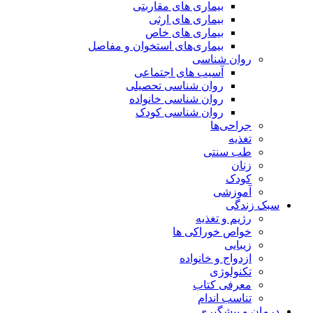
بیماری های مقاربتی
بیماری های ارثی
بیماری های خاص
بیماری‌های استخوان و مفاصل
روان شناسی
آسیب های اجتماعی
روان شناسی تحصیلی
روان شناسی خانواده
روان شناسی کودک
جراحی‌ها
تغذیه
طب سنتی
زنان
کودک
آموزشی
سبک زندگی
رژیم و تغذیه
خواص خوراکی ها
زیبایی
ازدواج و خانواده
تکنولوژی
معرفی کتاب
تناسب اندام
درمان و پیشگیری