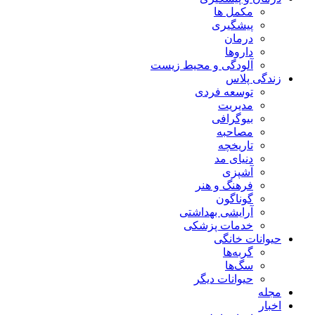
مکمل ها
پیشگیری
درمان
داروها
آلودگی و محیط زیست
زندگی پلاس
توسعه فردی
مدیریت
بیوگرافی
مصاحبه
تاریخچه
دنیای مد
آشپزی
فرهنگ و هنر
گوناگون
آرایشی بهداشتی
خدمات پزشکی
حیوانات خانگی
گربه‌ها
سگ‌ها
حیوانات دیگر
مجله
اخبار