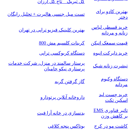
گل تبریک _ تاج گل ارزان
بهترین کادو برای
تست میل جنسی هالبرت + تحلیل رایگان
دختر
خرید قسطی لباس
بهترین کلینیک فیزیو تراپی در تهران
زنانه و مردانه
قیمت سمعک اتیکن
کربنات کلسیم مش 800
خرید دایرکت انبوه
دستگاه کربوکسی تراپی
پرستار سالمند در منزل، شرکت خدمات
تیشرت زنانه شیک
پرستاری نیکو حامیان
دستگاه وکیوم
گاز گرفتن گربه
مردانه
خرید چست لید
داروخانه آنلاین پرتودارو
اسکین تکت
تاثیر فناوری EMS
بدنسازی در خانه آرا فیت
بر کاهش وزن
کاشت مو در کرج
بوتاکس پنجه کلاغی