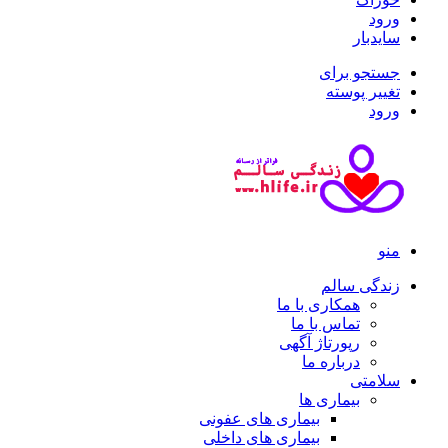
ورود
سایدبار
جستجو برای
تغییر پوسته
ورود
منو
زندگی سالم
همکاری با ما
تماس با ما
رپورتاژ آگهی
درباره ما
سلامتی
بیماری ها
بیماری های عفونی
بیماری های داخلی