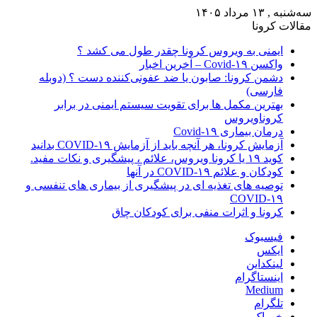
سه‌شنبه , ۱۳ مرداد ۱۴۰۵
مقالات کرونا
ایمنی به ویروس کرونا چقدر طول می کشد ؟
واکسن Covid-۱۹ – آخرین اخبار
دشمن کرونا: صابون یا ضد عفونی‌کننده دست ؟ (دوبله
فارسی)
بهترین مکمل ها برای تقویت سیستم ایمنی در برابر
کروناویروس
درمان بیماری Covid-۱۹
آزمایش کرونا، هر آنچه باید از آزمایش COVID-۱۹ بدانید
کوید ۱۹ یا کرونا ویروس، علائم ، پیشگیری و نکات مفید.
کودکان و علائم COVID-۱۹ در آنها
توصیه های تغذیه ای در پیشگیری از بیماری های تنفسی و
COVID-۱۹
کرونا و اثرات منفی برای کودکان چاق
فیسبوک
ایکس
لینکداین
اینستاگرام
Medium
تلگرام
خوراک