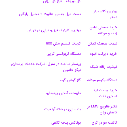
گل تبریک _ تاج گل ارزان
ک
ا
ا
m
م
بهترین کادو برای
ی
گ
تست میل جنسی هالبرت + تحلیل رایگان
دختر
ن
ر
خرید قسطی لباس
بهترین کلینیک فیزیو تراپی در تهران
زنانه و مردانه
ا
قیمت سمعک اتیکن
کربنات کلسیم مش 800
م
خرید دایرکت انبوه
دستگاه کربوکسی تراپی
پرستار سالمند در منزل، شرکت خدمات پرستاری
تیشرت زنانه شیک
نیکو حامیان
دستگاه وکیوم مردانه
گاز گرفتن گربه
خرید چست لید
داروخانه آنلاین پرتودارو
اسکین تکت
تاثیر فناوری EMS بر
بدنسازی در خانه آرا فیت
کاهش وزن
کاشت مو در کرج
بوتاکس پنجه کلاغی