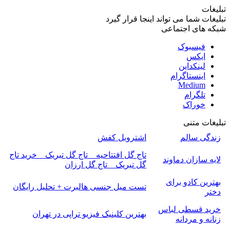
تبلیغات
تبلیغات شما می تواند اینجا قرار گیرد
شبکه های اجتماعی
فیسبوک
ایکس
لینکداین
اینستاگرام
Medium
تلگرام
خوراک
تبلیغات متنی
زندگی سالم
اشتروبل کفش
تاج گل افتتاحیه _ تاج گل تبریک _ خرید تاج
لایه سازان دماوند
گل تبریک _ تاج گل ارزان
بهترین کادو برای
تست میل جنسی هالبرت + تحلیل رایگان
دختر
خرید قسطی لباس
بهترین کلینیک فیزیو تراپی در تهران
زنانه و مردانه