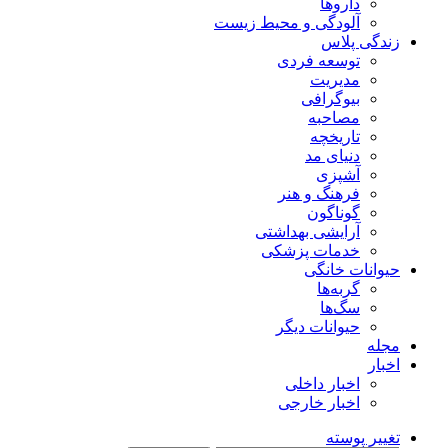
داروها
آلودگی و محیط زیست
زندگی پلاس
توسعه فردی
مدیریت
بیوگرافی
مصاحبه
تاریخچه
دنیای مد
آشپزی
فرهنگ و هنر
گوناگون
آرایشی بهداشتی
خدمات پزشکی
حیوانات خانگی
گربه‌ها
سگ‌ها
حیوانات دیگر
مجله
اخبار
اخبار داخلی
اخبار خارجی
تغییر پوسته