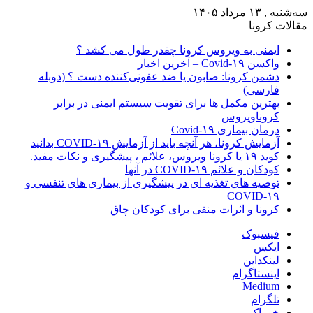
سه‌شنبه , ۱۳ مرداد ۱۴۰۵
مقالات کرونا
ایمنی به ویروس کرونا چقدر طول می کشد ؟
واکسن Covid-۱۹ – آخرین اخبار
دشمن کرونا: صابون یا ضد عفونی‌کننده دست ؟ (دوبله
فارسی)
بهترین مکمل ها برای تقویت سیستم ایمنی در برابر
کروناویروس
درمان بیماری Covid-۱۹
آزمایش کرونا، هر آنچه باید از آزمایش COVID-۱۹ بدانید
کوید ۱۹ یا کرونا ویروس، علائم ، پیشگیری و نکات مفید.
کودکان و علائم COVID-۱۹ در آنها
توصیه های تغذیه ای در پیشگیری از بیماری های تنفسی و
COVID-۱۹
کرونا و اثرات منفی برای کودکان چاق
فیسبوک
ایکس
لینکداین
اینستاگرام
Medium
تلگرام
خوراک