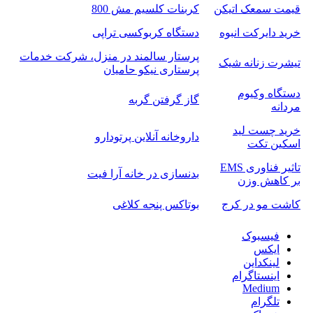
قیمت سمعک اتیکن
کربنات کلسیم مش 800
خرید دایرکت انبوه
دستگاه کربوکسی تراپی
پرستار سالمند در منزل، شرکت خدمات
تیشرت زنانه شیک
پرستاری نیکو حامیان
دستگاه وکیوم
گاز گرفتن گربه
مردانه
خرید چست لید
داروخانه آنلاین پرتودارو
اسکین تکت
تاثیر فناوری EMS
بدنسازی در خانه آرا فیت
بر کاهش وزن
کاشت مو در کرج
بوتاکس پنجه کلاغی
فیسبوک
ایکس
لینکداین
اینستاگرام
Medium
تلگرام