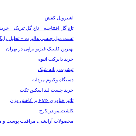
اشتروبل کفش
تاج گل افتتاحیه _ تاج گل تبریک _ خرید
تست میل جنسی هالبرت + تحلیل رایگ
بهترین کلینیک فیزیو تراپی در تهران
خرید دایرکت انبوه
تیشرت زنانه شیک
دستگاه وکیوم مردانه
خرید چست لید اسکین تکت
تاثیر فناوری EMS بر کاهش وزن
کاشت مو در کرج
محصولات آرایشی، مراقبت پوست و مو