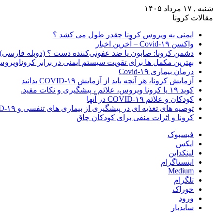
شنبه , ۱۷ مرداد ۱۴۰۵
مقالات کرونا
ایمنی به ویروس کرونا چقدر طول می کشد ؟
واکسن Covid-۱۹ – آخرین اخبار
دشمن کرونا: صابون یا ضد عفونی‌کننده دست ؟ (دوبله فارسی)
بهترین مکمل ها برای تقویت سیستم ایمنی در برابر کروناویرو
درمان بیماری Covid-۱۹
آزمایش کرونا، هر آنچه باید از آزمایش COVID-۱۹ بدانید
کوید ۱۹ یا کرونا ویروس، علائم ، پیشگیری و نکات مفید.
کودکان و علائم COVID-۱۹ در آنها
توصیه های تغذیه ای در پیشگیری از بیماری های تنفسی و COVID-۱۹
کرونا و اثرات منفی برای کودکان چاق
فیسبوک
ایکس
لینکداین
اینستاگرام
Medium
تلگرام
خوراک
ورود
سایدبار