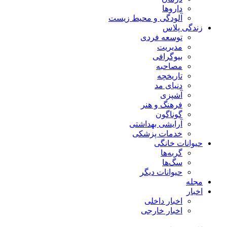
داروها
آلودگی و محیط زیست
زندگی پلاس
توسعه فردی
مدیریت
بیوگرافی
مصاحبه
تاریخچه
دنیای مد
آشپزی
فرهنگ و هنر
گوناگون
آرایشی بهداشتی
خدمات پزشکی
حیوانات خانگی
گربه‌ها
سگ‌ها
حیوانات دیگر
مجله
اخبار
اخبار داخلی
اخبار خارجی