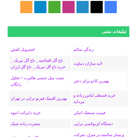
فیسبوک
ایکس
لینکداین
اینستاگرام
Medium
تلگرام
خوراک
تبلیغات متنی
زندگی سالم
اشتروبل کفش
تاج گل افتتاحیه _ تاج گل تبریک _
لایه سازان دماوند
خرید تاج گل تبریک _ تاج گل ارزان
تست میل جنسی هالبرت + تحلیل
بهترین کادو برای دختر
رایگان
خرید قسطی لباس زنانه و
بهترین کلینیک فیزیو تراپی در تهران
مردانه
قیمت سمعک اتیکن
خرید دایرکت انبوه
دستگاه کربوکسی تراپی
تیشرت زنانه شیک
پرستار سالمند در منزل، شرکت