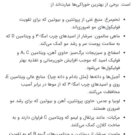
است. برخی از بهترین خوراکی‌ها عبارت‌اند از:
تخم‌مرغ: منبع غنی از پروتئین و بیوتین که برای تقویت
فولیکول‌های مو ضروری‌اند.
ماهی سالمون: سرشار از اسیدهای چرب امگا-۳ و ویتامین D که
به سلامت پوست سر و رشد مو کمک می‌کند.
اسفناج و سبزیجات برگ‌سبز: حاوی آهن، ویتامین A، C و
فولیک اسید که موجب افزایش خون‌رسانی و تغذیه بهتر
فولیکول‌ها می‌شود.
آجیل‌ها و دانه‌ها (مثل بادام و دانه چیا): منابع عالی ویتامین E،
روی و اسیدهای چرب امگا-۳ که از موها در برابر آسیب
محافظت می‌کنند.
لوبیا و عدس: حاوی پروتئین، آهن و بیوتین که برای رشد مو
ضروری هستند.
مرکبات: مانند پرتقال و لیمو که ویتامین C فراوان دارند و به
ساخت کلاژن کمک می‌کنند.
ماست: سرشار از پروتئین و ویتامین‌های گروه B که به تقویت