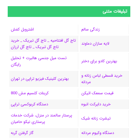
س
ک
ن
ن
d
گ
ر
تبلیغات متنی
ب
س
ک
س
i
ر
ا
زندگی سالم
اشتروبل کفش
و
د
ت
u
ا
ک
تاج گل افتتاحیه _ تاج گل تبریک _ خرید
لایه سازان دماوند
تاج گل تبریک _ تاج گل ارزان
ک
ا
ا
m
م
تست میل جنسی هالبرت + تحلیل
ی
گ
بهترین کادو برای دختر
رایگان
ن
ر
خرید قسطی لباس زنانه و
بهترین کلینیک فیزیو تراپی در تهران
مردانه
ا
قیمت سمعک اتیکن
کربنات کلسیم مش 800
م
خرید دایرکت انبوه
دستگاه کربوکسی تراپی
پرستار سالمند در منزل، شرکت خدمات
تیشرت زنانه شیک
پرستاری نیکو حامیان
دستگاه وکیوم مردانه
گاز گرفتن گربه