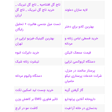
تاج گل افتتاحیه _ تاج گل تبریک _
ک
ا
ا
m
م
لایه سازان دماوند
خرید تاج گل تبریک _ تاج گل
ی
گ
ارزان
تست میل جنسی هالبرت + تحلیل
ن
ر
بهترین کادو برای دختر
رایگان
ا
خرید قسطی لباس زنانه و
بهترین کلینیک فیزیو تراپی در
مردانه
تهران
م
قیمت سمعک اتیکن
خرید دایرکت انبوه
دستگاه کربوکسی تراپی
تیشرت زنانه شیک
پرستار سالمند در منزل،
شرکت خدمات پرستاری نیکو
دستگاه وکیوم مردانه
حامیان
گاز گرفتن گربه
خرید چست لید اسکین تکت
داروخانه آنلاین پرتودارو
تاثیر فناوری EMS بر کاهش وزن
بدنسازی در خانه آرا فیت
کاشت مو در کرج