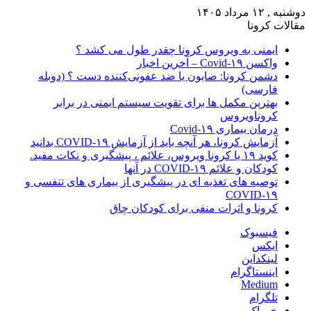
دوشنبه , ۱۲ مرداد ۱۴۰۵
مقالات کرونا
ایمنی به ویروس کرونا چقدر طول می کشد ؟
واکسن Covid-۱۹ – آخرین اخبار
دشمن کرونا: صابون یا ضد عفونی‌کننده دست ؟ (دوبله
فارسی)
بهترین مکمل ها برای تقویت سیستم ایمنی در برابر
کروناویروس
درمان بیماری Covid-۱۹
آزمایش کرونا، هر آنچه باید از آزمایش COVID-۱۹ بدانید
کوید ۱۹ یا کرونا ویروس، علائم ، پیشگیری و نکات مفید.
کودکان و علائم COVID-۱۹ در آنها
توصیه های تغذیه ای در پیشگیری از بیماری های تنفسی و
COVID-۱۹
کرونا و اثرات منفی برای کودکان چاق
فیسبوک
ایکس
لینکداین
اینستاگرام
Medium
تلگرام
خوراک