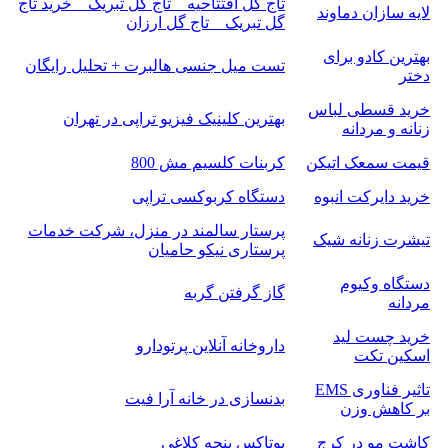
تاج گل افتتاحیه _ تاج گل تبریک _ خرید تاج
لایه سازان دماوند
گل تبریک _ تاج گل ارزان
بهترین کادو برای
تست میل جنسی هالبرت + تحلیل رایگان
دختر
خرید قسطی لباس
بهترین کلینیک فیزیو تراپی در تهران
زنانه و مردانه
قیمت سمعک اتیکن
کربنات کلسیم مش 800
خرید دایرکت انبوه
دستگاه کربوکسی تراپی
پرستار سالمند در منزل، شرکت خدمات
تیشرت زنانه شیک
پرستاری نیکو حامیان
دستگاه وکیوم
گاز گرفتن گربه
مردانه
خرید چست لید
داروخانه آنلاین پرتودارو
اسکین تکت
تاثیر فناوری EMS
بدنسازی در خانه آرا فیت
بر کاهش وزن
کاشت مو در کرج
بوتاکس پنجه کلاغی