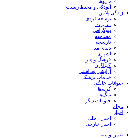
داروها
آلودگی و محیط زیست
زندگی پلاس
توسعه فردی
مدیریت
بیوگرافی
مصاحبه
تاریخچه
دنیای مد
آشپزی
فرهنگ و هنر
گوناگون
آرایشی بهداشتی
خدمات پزشکی
حیوانات خانگی
گربه‌ها
سگ‌ها
حیوانات دیگر
مجله
اخبار
اخبار داخلی
اخبار خارجی
تغییر پوسته