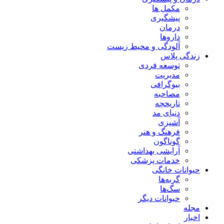
مکمل ها
پیشگیری
درمان
داروها
آلودگی و محیط زیست
زندگی پلاس
توسعه فردی
مدیریت
بیوگرافی
مصاحبه
تاریخچه
دنیای مد
آشپزی
فرهنگ و هنر
گوناگون
آرایشی بهداشتی
خدمات پزشکی
حیوانات خانگی
گربه‌ها
سگ‌ها
حیوانات دیگر
مجله
اخبار