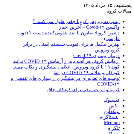
پنجشنبه , ۱۵ مرداد ۱۴۰۵
مقالات کرونا
ایمنی به ویروس کرونا چقدر طول می کشد ؟
واکسن Covid-۱۹ – آخرین اخبار
دشمن کرونا: صابون یا ضد عفونی‌کننده دست ؟ (دوبله
فارسی)
بهترین مکمل ها برای تقویت سیستم ایمنی در برابر
کروناویروس
درمان بیماری Covid-۱۹
آزمایش کرونا، هر آنچه باید از آزمایش COVID-۱۹ بدانید
کوید ۱۹ یا کرونا ویروس، علائم ، پیشگیری و نکات مفید.
کودکان و علائم COVID-۱۹ در آنها
توصیه های تغذیه ای در پیشگیری از بیماری های تنفسی و
COVID-۱۹
کرونا و اثرات منفی برای کودکان چاق
فیسبوک
ایکس
لینکداین
اینستاگرام
Medium
تلگرام
خوراک