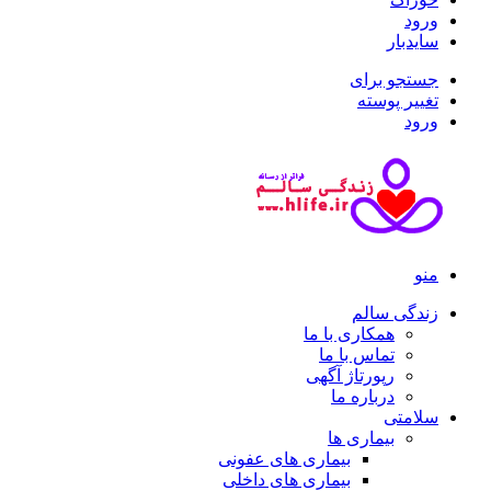
ورود
سایدبار
جستجو برای
تغییر پوسته
ورود
منو
زندگی سالم
همکاری با ما
تماس با ما
رپورتاژ آگهی
درباره ما
سلامتی
بیماری ها
بیماری های عفونی
بیماری های داخلی