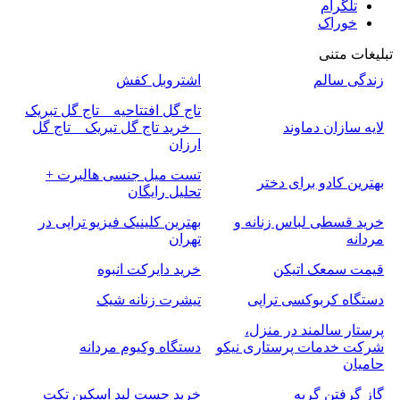
تلگرام
خوراک
تبلیغات متنی
زندگی سالم
اشتروبل کفش
تاج گل افتتاحیه _ تاج گل تبریک
لایه سازان دماوند
_ خرید تاج گل تبریک _ تاج گل
ارزان
تست میل جنسی هالبرت +
بهترین کادو برای دختر
تحلیل رایگان
خرید قسطی لباس زنانه و
بهترین کلینیک فیزیو تراپی در
مردانه
تهران
قیمت سمعک اتیکن
خرید دایرکت انبوه
دستگاه کربوکسی تراپی
تیشرت زنانه شیک
پرستار سالمند در منزل،
شرکت خدمات پرستاری نیکو
دستگاه وکیوم مردانه
حامیان
گاز گرفتن گربه
خرید چست لید اسکین تکت