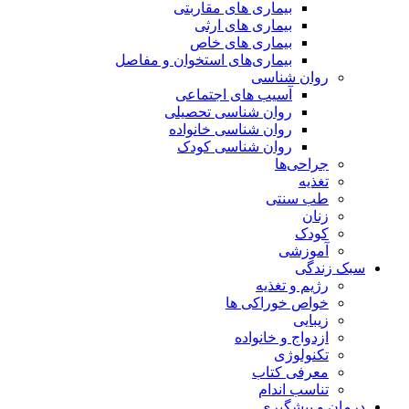
بیماری های مقاربتی
بیماری های ارثی
بیماری های خاص
بیماری‌های استخوان و مفاصل
روان شناسی
آسیب های اجتماعی
روان شناسی تحصیلی
روان شناسی خانواده
روان شناسی کودک
جراحی‌ها
تغذیه
طب سنتی
زنان
کودک
آموزشی
سبک زندگی
رژیم و تغذیه
خواص خوراکی ها
زیبایی
ازدواج و خانواده
تکنولوژی
معرفی کتاب
تناسب اندام
درمان و پیشگیری