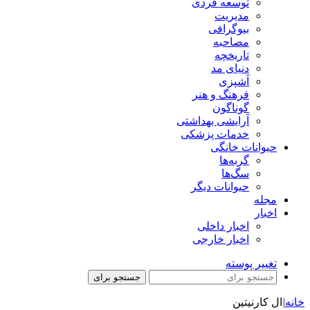
توسعه فردی
مدیریت
بیوگرافی
مصاحبه
تاریخچه
دنیای مد
آشپزی
فرهنگ و هنر
گوناگون
آرایشی بهداشتی
خدمات پزشکی
حیوانات خانگی
گربه‌ها
سگ‌ها
حیوانات دیگر
مجله
اخبار
اخبار داخلی
اخبار خارجی
تغییر پوسته
جستجو برای
خانه
|
ال کارنیتین