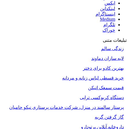
ایکس
لینکداین
اینستاگرام
Medium
تلگرام
خوراک
تبلیغات متنی
زندگی سالم
لایه سازان دماوند
بهترین کادو برای دختر
خرید قسطی لباس زنانه و مردانه
قیمت سمعک اتیکن
دستگاه کربوکسی تراپی
پرستار سالمند در منزل، شرکت خدمات پرستاری نیکو حامیان
گاز گرفتن گربه
داروخانه آنلاین پرتودارو