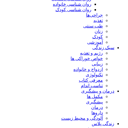
روان شناسی خانواده
روان شناسی کودک
جراحی‌ها
تغذیه
طب سنتی
زنان
کودک
آموزشی
سبک زندگی
رژیم و تغذیه
خواص خوراکی ها
زیبایی
ازدواج و خانواده
تکنولوژی
معرفی کتاب
تناسب اندام
درمان و پیشگیری
مکمل ها
پیشگیری
درمان
داروها
آلودگی و محیط زیست
زندگی پلاس