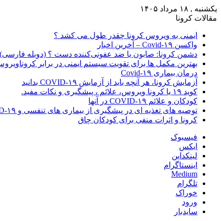
یکشنبه , ۱۸ مرداد ۱۴۰۵
مقالات کرونا
ایمنی به ویروس کرونا چقدر طول می کشد ؟
واکسن Covid-۱۹ – آخرین اخبار
دشمن کرونا: صابون یا ضد عفونی‌کننده دست ؟ (دوبله فارسی)
بهترین مکمل ها برای تقویت سیستم ایمنی در برابر کروناویرو
درمان بیماری Covid-۱۹
آزمایش کرونا، هر آنچه باید از آزمایش COVID-۱۹ بدانید
کوید ۱۹ یا کرونا ویروس، علائم ، پیشگیری و نکات مفید.
کودکان و علائم COVID-۱۹ در آنها
توصیه های تغذیه ای در پیشگیری از بیماری های تنفسی و COVID-۱۹
کرونا و اثرات منفی برای کودکان چاق
فیسبوک
ایکس
لینکداین
اینستاگرام
Medium
تلگرام
خوراک
ورود
سایدبار