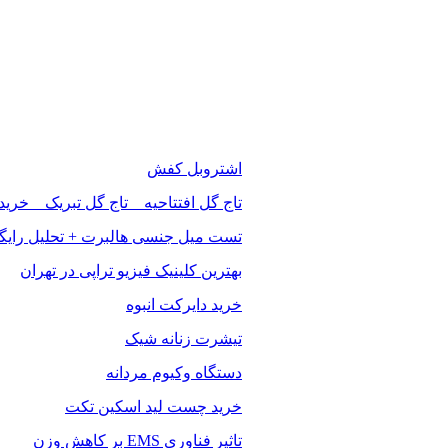
اشتروبل کفش
تاج گل افتتاحیه _ تاج گل تبریک _ خرید
تست میل جنسی هالبرت + تحلیل رایگ
بهترین کلینیک فیزیو تراپی در تهران
خرید دایرکت انبوه
تیشرت زنانه شیک
دستگاه وکیوم مردانه
خرید چست لید اسکین تکت
تاثیر فناوری EMS بر کاهش وزن