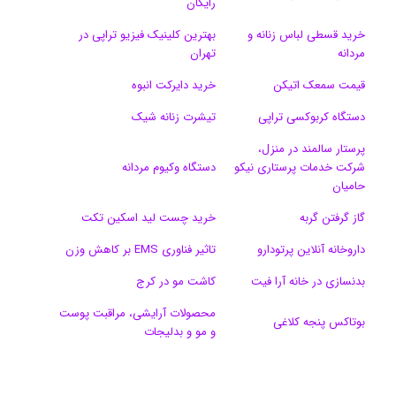
رایگان
ا
خرید قسطی لباس زنانه و
بهترین کلینیک فیزیو تراپی در
مردانه
تهران
م
قیمت سمعک اتیکن
خرید دایرکت انبوه
دستگاه کربوکسی تراپی
تیشرت زنانه شیک
پرستار سالمند در منزل،
شرکت خدمات پرستاری نیکو
دستگاه وکیوم مردانه
حامیان
گاز گرفتن گربه
خرید چست لید اسکین تکت
داروخانه آنلاین پرتودارو
تاثیر فناوری EMS بر کاهش وزن
بدنسازی در خانه آرا فیت
کاشت مو در کرج
محصولات آرایشی، مراقبت پوست
بوتاکس پنجه کلاغی
و مو و بدلیجات