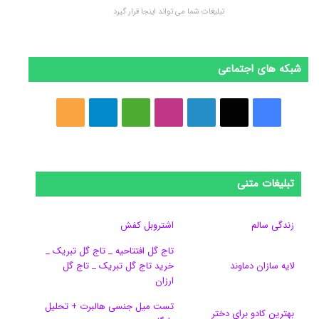
تبلیغات شما می تواند اینجا قرار گیرد
شبکه های اجتماعی
ف
ا
ل
ا
M
ت
خ
ی
ی
ی
ی
e
ل
و
س
ک
ن
ن
d
گ
ر
تبلیغات متنی
ب
س
ک
س
i
ر
ا
و
د
ت
u
ا
ک
زندگی سالم
اشتروبل کفش
تاج گل افتتاحیه _ تاج گل تبریک _
ک
ا
ا
m
م
لایه سازان دماوند
خرید تاج گل تبریک _ تاج گل
ی
گ
ارزان
تست میل جنسی هالبرت + تحلیل
ن
ر
بهترین کادو برای دختر