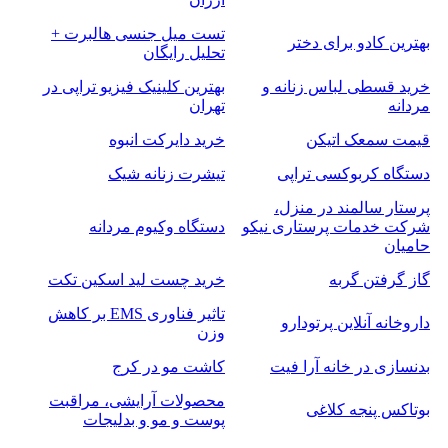
تست میل جنسی هالبرت +
بهترین کادو برای دختر
تحلیل رایگان
خرید قسطی لباس زنانه و
بهترین کلینیک فیزیو تراپی در
مردانه
تهران
قیمت سمعک اتیکن
خرید دایرکت انبوه
دستگاه کربوکسی تراپی
تیشرت زنانه شیک
پرستار سالمند در منزل،
شرکت خدمات پرستاری نیکو
دستگاه وکیوم مردانه
حامیان
گاز گرفتن گربه
خرید چست لید اسکین تکت
تاثیر فناوری EMS بر کاهش
داروخانه آنلاین پرتودارو
وزن
بدنسازی در خانه آرا فیت
کاشت مو در کرج
محصولات آرایشی، مراقبت
بوتاکس پنجه کلاغی
پوست و مو و بدلیجات