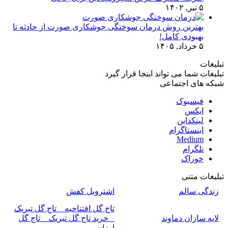
۵ تیر, ۱۴۰۲
بهترین روش درمان سوختگی جوشکاری صورت از حادثه تا
بهبودی کامل!
۵ خرداد, ۱۴۰۵
تبلیغات
تبلیغات شما می تواند اینجا قرار گیرد
شبکه های اجتماعی
فیسبوک
ایکس
لینکداین
اینستاگرام
Medium
تلگرام
خوراک
تبلیغات متنی
زندگی سالم
اشتروبل کفش
تاج گل افتتاحیه _ تاج گل تبریک
لایه سازان دماوند
_ خرید تاج گل تبریک _ تاج گل
ارزان