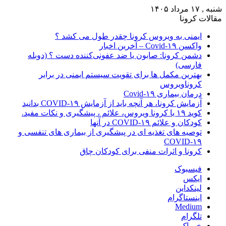
شنبه , ۱۷ مرداد ۱۴۰۵
مقالات کرونا
ایمنی به ویروس کرونا چقدر طول می کشد ؟
واکسن Covid-۱۹ – آخرین اخبار
دشمن کرونا: صابون یا ضد عفونی‌کننده دست ؟ (دوبله
فارسی)
بهترین مکمل ها برای تقویت سیستم ایمنی در برابر
کروناویروس
درمان بیماری Covid-۱۹
آزمایش کرونا، هر آنچه باید از آزمایش COVID-۱۹ بدانید
کوید ۱۹ یا کرونا ویروس، علائم ، پیشگیری و نکات مفید.
کودکان و علائم COVID-۱۹ در آنها
توصیه های تغذیه ای در پیشگیری از بیماری های تنفسی و
COVID-۱۹
کرونا و اثرات منفی برای کودکان چاق
فیسبوک
ایکس
لینکداین
اینستاگرام
Medium
تلگرام
خوراک