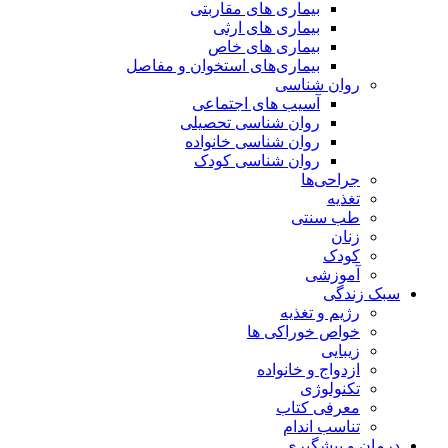
بیماری های مقاربتی
بیماری های ارثی
بیماری های خاص
بیماری‌های استخوان و مفاصل
روان شناسی
آسیب های اجتماعی
روان شناسی تحصیلی
روان شناسی خانواده
روان شناسی کودک
جراحی‌ها
تغذیه
طب سنتی
زنان
کودک
آموزشی
سبک زندگی
رژیم و تغذیه
خواص خوراکی ها
زیبایی
ازدواج و خانواده
تکنولوژی
معرفی کتاب
تناسب اندام
درمان و پیشگیری