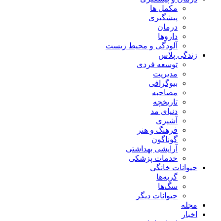
مکمل ها
پیشگیری
درمان
داروها
آلودگی و محیط زیست
زندگی پلاس
توسعه فردی
مدیریت
بیوگرافی
مصاحبه
تاریخچه
دنیای مد
آشپزی
فرهنگ و هنر
گوناگون
آرایشی بهداشتی
خدمات پزشکی
حیوانات خانگی
گربه‌ها
سگ‌ها
حیوانات دیگر
مجله
اخبار