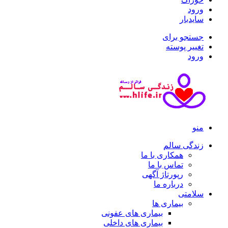
ورود
سایدبار
جستجو برای
تغییر پوسته
ورود
منو
زندگی سالم
همکاری با ما
تماس با ما
رپورتاژ آگهی
درباره ما
سلامتی
بیماری ها
بیماری های عفونی
بیماری های داخلی