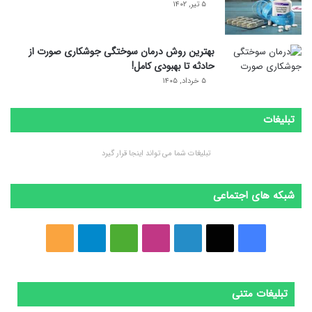
۵ تیر, ۱۴۰۲
بهترین روش درمان سوختگی جوشکاری صورت از
حادثه تا بهبودی کامل!
۵ خرداد, ۱۴۰۵
تبلیغات
تبلیغات شما می تواند اینجا قرار گیرد
شبکه های اجتماعی
ف
ا
ل
ا
M
ت
خ
ی
ی
ی
ی
e
ل
و
س
ک
ن
ن
d
گ
ر
تبلیغات متنی