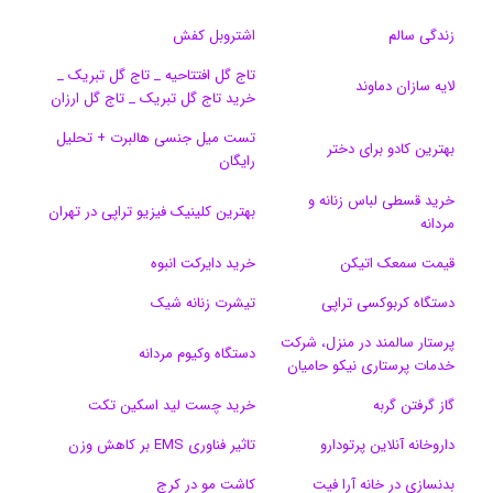
ب
س
ک
س
i
ر
ا
زندگی سالم
اشتروبل کفش
و
د
ت
u
ا
ک
تاج گل افتتاحیه _ تاج گل تبریک _
لایه سازان دماوند
خرید تاج گل تبریک _ تاج گل ارزان
ک
ا
ا
m
م
تست میل جنسی هالبرت + تحلیل
ی
گ
بهترین کادو برای دختر
رایگان
ن
ر
خرید قسطی لباس زنانه و
بهترین کلینیک فیزیو تراپی در تهران
مردانه
ا
قیمت سمعک اتیکن
خرید دایرکت انبوه
م
دستگاه کربوکسی تراپی
تیشرت زنانه شیک
پرستار سالمند در منزل، شرکت
دستگاه وکیوم مردانه
خدمات پرستاری نیکو حامیان
گاز گرفتن گربه
خرید چست لید اسکین تکت
داروخانه آنلاین پرتودارو
تاثیر فناوری EMS بر کاهش وزن
بدنسازی در خانه آرا فیت
کاشت مو در کرج