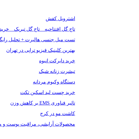
اشتروبل کفش
تاج گل افتتاحیه _ تاج گل تبریک _ خرید
تست میل جنسی هالبرت + تحلیل رایگ
بهترین کلینیک فیزیو تراپی در تهران
خرید دایرکت انبوه
تیشرت زنانه شیک
دستگاه وکیوم مردانه
خرید چست لید اسکین تکت
تاثیر فناوری EMS بر کاهش وزن
کاشت مو در کرج
محصولات آرایشی، مراقبت پوست و مو