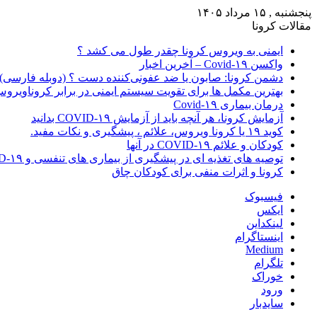
پنجشنبه , ۱۵ مرداد ۱۴۰۵
مقالات کرونا
ایمنی به ویروس کرونا چقدر طول می کشد ؟
واکسن Covid-۱۹ – آخرین اخبار
دشمن کرونا: صابون یا ضد عفونی‌کننده دست ؟ (دوبله فارسی)
بهترین مکمل ها برای تقویت سیستم ایمنی در برابر کروناویرو
درمان بیماری Covid-۱۹
آزمایش کرونا، هر آنچه باید از آزمایش COVID-۱۹ بدانید
کوید ۱۹ یا کرونا ویروس، علائم ، پیشگیری و نکات مفید.
کودکان و علائم COVID-۱۹ در آنها
توصیه های تغذیه ای در پیشگیری از بیماری های تنفسی و COVID-۱۹
کرونا و اثرات منفی برای کودکان چاق
فیسبوک
ایکس
لینکداین
اینستاگرام
Medium
تلگرام
خوراک
ورود
سایدبار