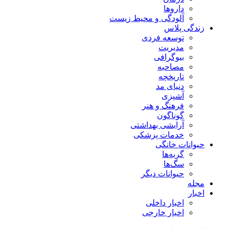
داروها
آلودگی و محیط زیست
زندگی پلاس
توسعه فردی
مدیریت
بیوگرافی
مصاحبه
تاریخچه
دنیای مد
آشپزی
فرهنگ و هنر
گوناگون
آرایشی بهداشتی
خدمات پزشکی
حیوانات خانگی
گربه‌ها
سگ‌ها
حیوانات دیگر
مجله
اخبار
اخبار داخلی
اخبار خارجی