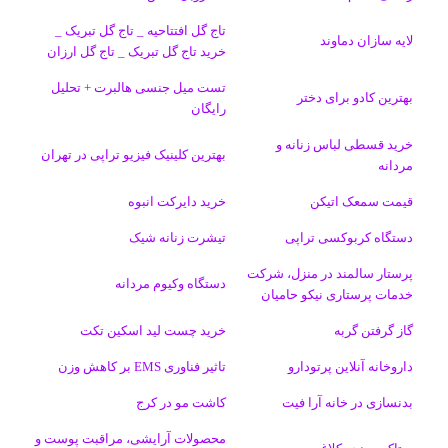
و
د
ت
u
ا
ک
تاج گل افتتاحیه _ تاج گل تبریک _
لایه سازان دماوند
خرید تاج گل تبریک _ تاج گل ارزان
ک
ا
ا
m
م
تست میل جنسی هالبرت + تحلیل
ی
گ
بهترین کادو برای دختر
رایگان
ن
ر
خرید قسطی لباس زنانه و
بهترین کلینیک فیزیو تراپی در تهران
مردانه
ا
قیمت سمعک اتیکن
خرید دایرکت انبوه
م
دستگاه کربوکسی تراپی
تیشرت زنانه شیک
پرستار سالمند در منزل، شرکت
دستگاه وکیوم مردانه
خدمات پرستاری نیکو حامیان
گاز گرفتن گربه
خرید چست لید اسکین تکت
داروخانه آنلاین پرتودارو
تاثیر فناوری EMS بر کاهش وزن
بدنسازی در خانه آرا فیت
کاشت مو در کرج
محصولات آرایشی، مراقبت پوست و