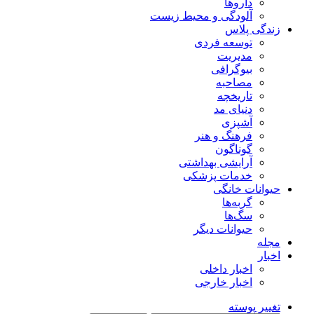
داروها
آلودگی و محیط زیست
زندگی پلاس
توسعه فردی
مدیریت
بیوگرافی
مصاحبه
تاریخچه
دنیای مد
آشپزی
فرهنگ و هنر
گوناگون
آرایشی بهداشتی
خدمات پزشکی
حیوانات خانگی
گربه‌ها
سگ‌ها
حیوانات دیگر
مجله
اخبار
اخبار داخلی
اخبار خارجی
تغییر پوسته