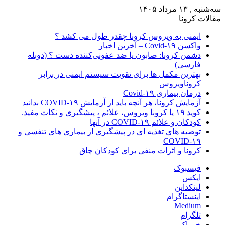
سه‌شنبه , ۱۳ مرداد ۱۴۰۵
مقالات کرونا
ایمنی به ویروس کرونا چقدر طول می کشد ؟
واکسن Covid-۱۹ – آخرین اخبار
دشمن کرونا: صابون یا ضد عفونی‌کننده دست ؟ (دوبله
فارسی)
بهترین مکمل ها برای تقویت سیستم ایمنی در برابر
کروناویروس
درمان بیماری Covid-۱۹
آزمایش کرونا، هر آنچه باید از آزمایش COVID-۱۹ بدانید
کوید ۱۹ یا کرونا ویروس، علائم ، پیشگیری و نکات مفید.
کودکان و علائم COVID-۱۹ در آنها
توصیه های تغذیه ای در پیشگیری از بیماری های تنفسی و
COVID-۱۹
کرونا و اثرات منفی برای کودکان چاق
فیسبوک
ایکس
لینکداین
اینستاگرام
Medium
تلگرام
خوراک