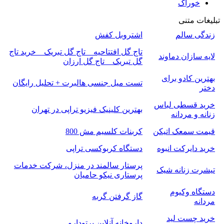
خوراک
تبلیغات متنی
زندگی سالم
اشتروبل کفش
تاج گل افتتاحیه _ تاج گل تبریک _ خرید تاج
لایه سازان دماوند
گل تبریک _ تاج گل ارزان
بهترین کادو برای
تست میل جنسی هالبرت + تحلیل رایگان
دختر
خرید قسطی لباس
بهترین کلینیک فیزیو تراپی در تهران
زنانه و مردانه
قیمت سمعک اتیکن
کربنات کلسیم مش 800
خرید دایرکت انبوه
دستگاه کربوکسی تراپی
پرستار سالمند در منزل، شرکت خدمات
تیشرت زنانه شیک
پرستاری نیکو حامیان
دستگاه وکیوم
گاز گرفتن گربه
مردانه
خرید چست لید
داروخانه آنلاین پرتودارو