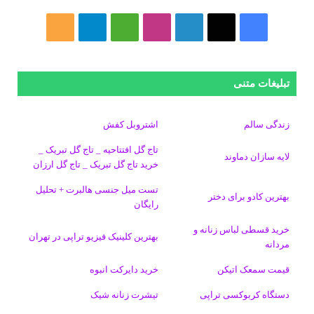
ف
ا
ل
ا
M
ت
خ
ی
ی
ی
ی
e
ل
و
س
ک
ن
ن
d
گ
ر
تبلیغات متنی
ب
س
ک
س
i
ر
ا
زندگی سالم
اشتروبل کفش
و
د
ت
u
ا
ک
تاج گل افتتاحیه _ تاج گل تبریک _
لایه سازان دماوند
خرید تاج گل تبریک _ تاج گل ارزان
ک
ا
ا
m
م
تست میل جنسی هالبرت + تحلیل
ی
گ
بهترین کادو برای دختر
رایگان
ن
ر
خرید قسطی لباس زنانه و
بهترین کلینیک فیزیو تراپی در تهران
مردانه
ا
قیمت سمعک اتیکن
خرید دایرکت انبوه
م
دستگاه کربوکسی تراپی
تیشرت زنانه شیک