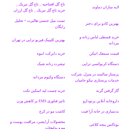
و
د
ت
u
ا
ک
تاج گل افتتاحیه _ تاج گل تبریک _
لایه سازان دماوند
خرید تاج گل تبریک _ تاج گل ارزان
ک
ا
ا
m
م
تست میل جنسی هالبرت + تحلیل
ی
گ
بهترین کادو برای دختر
رایگان
ن
ر
خرید قسطی لباس زنانه و
بهترین کلینیک فیزیو تراپی در تهران
مردانه
ا
قیمت سمعک اتیکن
خرید دایرکت انبوه
م
دستگاه کربوکسی تراپی
تیشرت زنانه شیک
پرستار سالمند در منزل، شرکت
دستگاه وکیوم مردانه
خدمات پرستاری نیکو حامیان
گاز گرفتن گربه
خرید چست لید اسکین تکت
داروخانه آنلاین پرتودارو
تاثیر فناوری EMS بر کاهش وزن
بدنسازی در خانه آرا فیت
کاشت مو در کرج
محصولات آرایشی، مراقبت پوست و
بوتاکس پنجه کلاغی
مو و بدلیجات