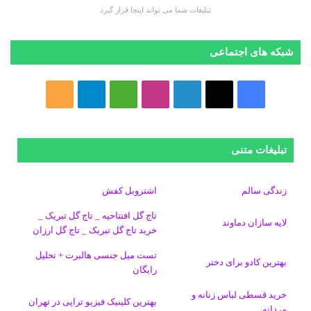
تبلیغات شما می تواند اینجا قرار گیرد
شبکه های اجتماعی
ف
ا
ل
ا
M
ت
خ
ی
ی
ی
ی
e
ل
و
س
ک
ن
ن
d
گ
ر
تبلیغات متنی
ب
س
ک
س
i
ر
ا
زندگی سالم
اشتروبل کفش
و
د
ت
u
ا
ک
تاج گل افتتاحیه _ تاج گل تبریک _
لایه سازان دماوند
خرید تاج گل تبریک _ تاج گل ارزان
ک
ا
ا
m
م
تست میل جنسی هالبرت + تحلیل
ی
گ
بهترین کادو برای دختر
رایگان
ن
ر
خرید قسطی لباس زنانه و
بهترین کلینیک فیزیو تراپی در تهران
مردانه