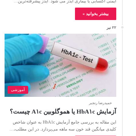
ایمنی اکتسابی یا بیماری ایدز می شود. ایدز پیشرفته‌ترین…
بیشتر بخوانید »
۲۲ تیر
آموزشی
حمیدرضا رنجبر
آزمایش HbA۱c یا هموگلوبین A۱c چیست؟
این مقاله به بررسی جامع آزمایش HbA1c به عنوان شاخص
کلیدی میانگین قند خون سه ماهه می‌پردازد. در این مطلب،…