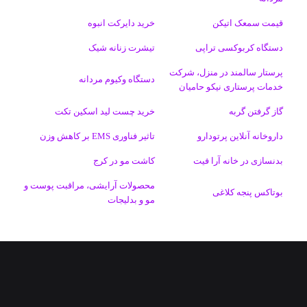
ا
قیمت سمعک اتیکن
خرید دایرکت انبوه
م
دستگاه کربوکسی تراپی
تیشرت زنانه شیک
پرستار سالمند در منزل، شرکت
دستگاه وکیوم مردانه
خدمات پرستاری نیکو حامیان
گاز گرفتن گربه
خرید چست لید اسکین تکت
داروخانه آنلاین پرتودارو
تاثیر فناوری EMS بر کاهش وزن
بدنسازی در خانه آرا فیت
کاشت مو در کرج
محصولات آرایشی، مراقبت پوست و
بوتاکس پنجه کلاغی
مو و بدلیجات
فیسبوک
ایکس
لینکداین
اینستاگرام
Medium
تلگرام
خوراک