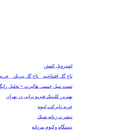
اشتروبل کفش
تاج گل افتتاحیه _ تاج گل تبریک _ خرید
تست میل جنسی هالبرت + تحلیل رایگ
بهترین کلینیک فیزیو تراپی در تهران
خرید دایرکت انبوه
تیشرت زنانه شیک
دستگاه وکیوم مردانه