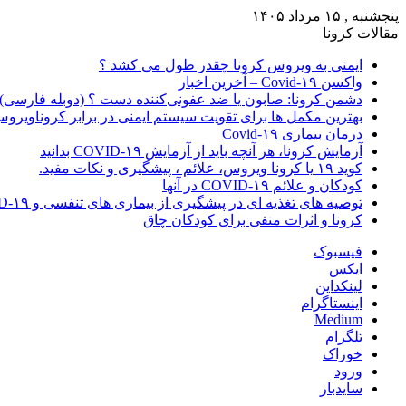
پنجشنبه , ۱۵ مرداد ۱۴۰۵
مقالات کرونا
ایمنی به ویروس کرونا چقدر طول می کشد ؟
واکسن Covid-۱۹ – آخرین اخبار
دشمن کرونا: صابون یا ضد عفونی‌کننده دست ؟ (دوبله فارسی)
بهترین مکمل ها برای تقویت سیستم ایمنی در برابر کروناویرو
درمان بیماری Covid-۱۹
آزمایش کرونا، هر آنچه باید از آزمایش COVID-۱۹ بدانید
کوید ۱۹ یا کرونا ویروس، علائم ، پیشگیری و نکات مفید.
کودکان و علائم COVID-۱۹ در آنها
توصیه های تغذیه ای در پیشگیری از بیماری های تنفسی و COVID-۱۹
کرونا و اثرات منفی برای کودکان چاق
فیسبوک
ایکس
لینکداین
اینستاگرام
Medium
تلگرام
خوراک
ورود
سایدبار