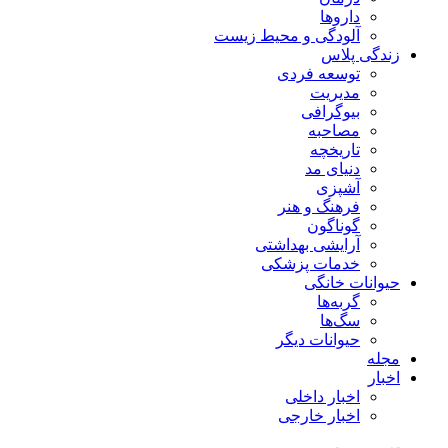
داروها
آلودگی و محیط زیست
زندگی پلاس
توسعه فردی
مدیریت
بیوگرافی
مصاحبه
تاریخچه
دنیای مد
آشپزی
فرهنگ و هنر
گوناگون
آرایشی بهداشتی
خدمات پزشکی
حیوانات خانگی
گربه‌ها
سگ‌ها
حیوانات دیگر
مجله
اخبار
اخبار داخلی
اخبار خارجی