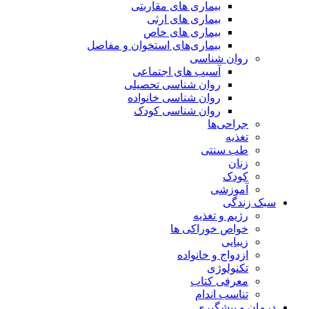
بیماری های مقاربتی
بیماری های ارثی
بیماری های خاص
بیماری‌های استخوان و مفاصل
روان شناسی
آسیب های اجتماعی
روان شناسی تحصیلی
روان شناسی خانواده
روان شناسی کودک
جراحی‌ها
تغذیه
طب سنتی
زنان
کودک
آموزشی
سبک زندگی
رژیم و تغذیه
خواص خوراکی ها
زیبایی
ازدواج و خانواده
تکنولوژی
معرفی کتاب
تناسب اندام
درمان و پیشگیری