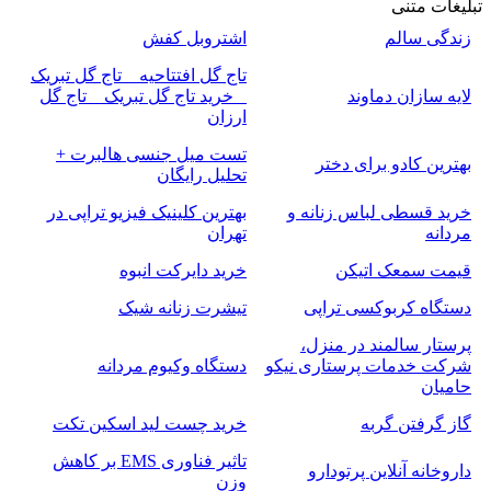
تبلیغات متنی
زندگی سالم
اشتروبل کفش
تاج گل افتتاحیه _ تاج گل تبریک
لایه سازان دماوند
_ خرید تاج گل تبریک _ تاج گل
ارزان
تست میل جنسی هالبرت +
بهترین کادو برای دختر
تحلیل رایگان
خرید قسطی لباس زنانه و
بهترین کلینیک فیزیو تراپی در
مردانه
تهران
قیمت سمعک اتیکن
خرید دایرکت انبوه
دستگاه کربوکسی تراپی
تیشرت زنانه شیک
پرستار سالمند در منزل،
شرکت خدمات پرستاری نیکو
دستگاه وکیوم مردانه
حامیان
گاز گرفتن گربه
خرید چست لید اسکین تکت
تاثیر فناوری EMS بر کاهش
داروخانه آنلاین پرتودارو
وزن