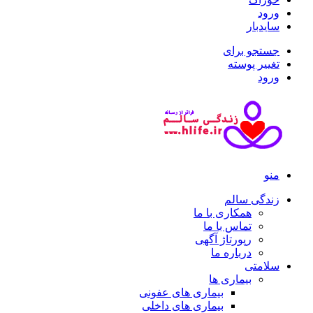
ورود
سایدبار
جستجو برای
تغییر پوسته
ورود
منو
زندگی سالم
همکاری با ما
تماس با ما
رپورتاژ آگهی
درباره ما
سلامتی
بیماری ها
بیماری های عفونی
بیماری های داخلی