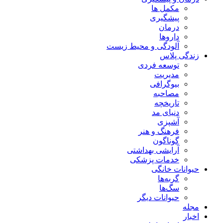
مکمل ها
پیشگیری
درمان
داروها
آلودگی و محیط زیست
زندگی پلاس
توسعه فردی
مدیریت
بیوگرافی
مصاحبه
تاریخچه
دنیای مد
آشپزی
فرهنگ و هنر
گوناگون
آرایشی بهداشتی
خدمات پزشکی
حیوانات خانگی
گربه‌ها
سگ‌ها
حیوانات دیگر
مجله
اخبار