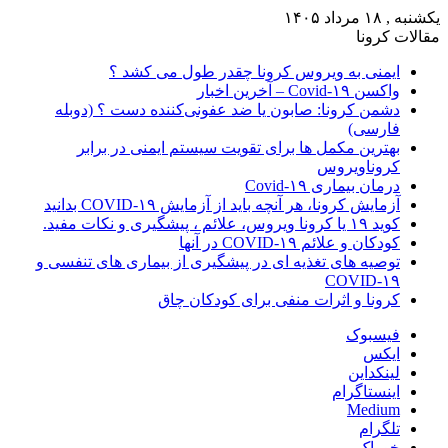
یکشنبه , ۱۸ مرداد ۱۴۰۵
مقالات کرونا
ایمنی به ویروس کرونا چقدر طول می کشد ؟
واکسن Covid-۱۹ – آخرین اخبار
دشمن کرونا: صابون یا ضد عفونی‌کننده دست ؟ (دوبله
فارسی)
بهترین مکمل ها برای تقویت سیستم ایمنی در برابر
کروناویروس
درمان بیماری Covid-۱۹
آزمایش کرونا، هر آنچه باید از آزمایش COVID-۱۹ بدانید
کوید ۱۹ یا کرونا ویروس، علائم ، پیشگیری و نکات مفید.
کودکان و علائم COVID-۱۹ در آنها
توصیه های تغذیه ای در پیشگیری از بیماری های تنفسی و
COVID-۱۹
کرونا و اثرات منفی برای کودکان چاق
فیسبوک
ایکس
لینکداین
اینستاگرام
Medium
تلگرام
خوراک