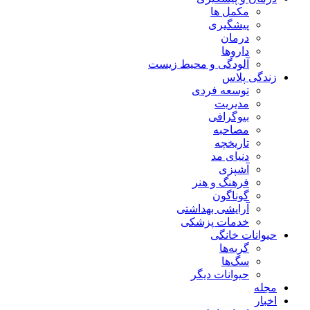
مکمل ها
پیشگیری
درمان
داروها
آلودگی و محیط زیست
زندگی پلاس
توسعه فردی
مدیریت
بیوگرافی
مصاحبه
تاریخچه
دنیای مد
آشپزی
فرهنگ و هنر
گوناگون
آرایشی بهداشتی
خدمات پزشکی
حیوانات خانگی
گربه‌ها
سگ‌ها
حیوانات دیگر
مجله
اخبار