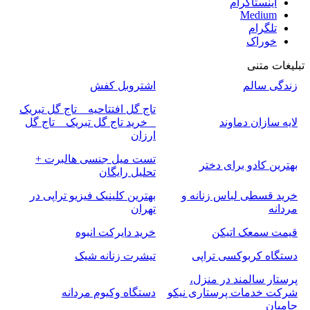
اینستاگرام
Medium
تلگرام
خوراک
تبلیغات متنی
زندگی سالم
اشتروبل کفش
تاج گل افتتاحیه _ تاج گل تبریک
لایه سازان دماوند
_ خرید تاج گل تبریک _ تاج گل
ارزان
تست میل جنسی هالبرت +
بهترین کادو برای دختر
تحلیل رایگان
خرید قسطی لباس زنانه و
بهترین کلینیک فیزیو تراپی در
مردانه
تهران
قیمت سمعک اتیکن
خرید دایرکت انبوه
دستگاه کربوکسی تراپی
تیشرت زنانه شیک
پرستار سالمند در منزل،
شرکت خدمات پرستاری نیکو
دستگاه وکیوم مردانه
حامیان