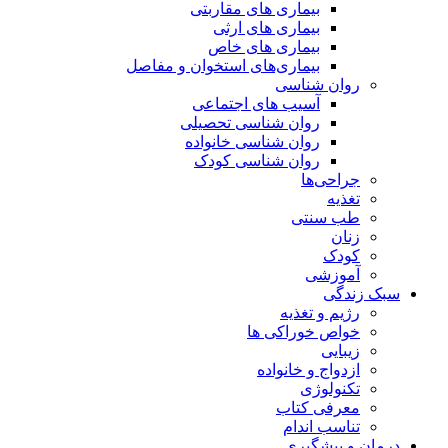
بیماری های مقاربتی
بیماری های ارثی
بیماری های خاص
بیماری‌های استخوان و مفاصل
روان شناسی
آسیب های اجتماعی
روان شناسی تحصیلی
روان شناسی خانواده
روان شناسی کودک
جراحی‌ها
تغذیه
طب سنتی
زنان
کودک
آموزشی
سبک زندگی
رژیم و تغذیه
خواص خوراکی ها
زیبایی
ازدواج و خانواده
تکنولوژی
معرفی کتاب
تناسب اندام
درمان و پیشگیری