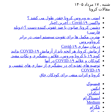
شنبه , ۱۷ مرداد ۱۴۰۵
مقالات کرونا
ایمنی به ویروس کرونا چقدر طول می کشد ؟
واکسن Covid-۱۹ – آخرین اخبار
دشمن کرونا: صابون یا ضد عفونی‌کننده دست ؟ (دوبله
فارسی)
بهترین مکمل ها برای تقویت سیستم ایمنی در برابر
کروناویروس
درمان بیماری Covid-۱۹
آزمایش کرونا، هر آنچه باید از آزمایش COVID-۱۹ بدانید
کوید ۱۹ یا کرونا ویروس، علائم ، پیشگیری و نکات مفید.
کودکان و علائم COVID-۱۹ در آنها
توصیه های تغذیه ای در پیشگیری از بیماری های تنفسی و
COVID-۱۹
کرونا و اثرات منفی برای کودکان چاق
فیسبوک
ایکس
لینکداین
اینستاگرام
Medium
تلگرام
خوراک