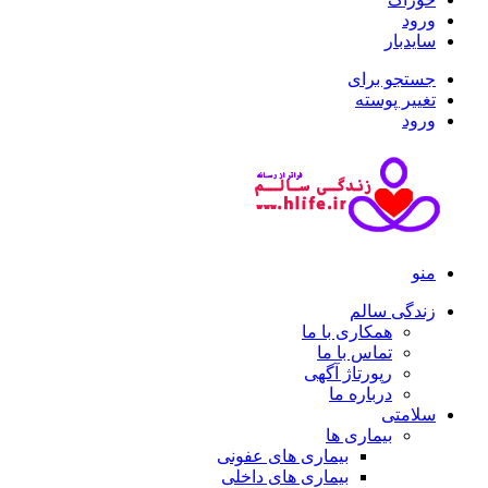
ورود
سایدبار
جستجو برای
تغییر پوسته
ورود
منو
زندگی سالم
همکاری با ما
تماس با ما
رپورتاژ آگهی
درباره ما
سلامتی
بیماری ها
بیماری های عفونی
بیماری های داخلی