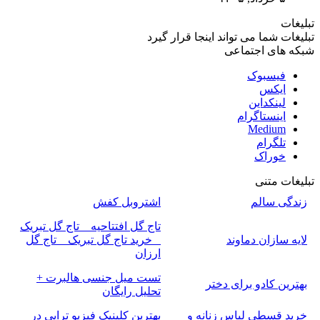
تبلیغات
تبلیغات شما می تواند اینجا قرار گیرد
شبکه های اجتماعی
فیسبوک
ایکس
لینکداین
اینستاگرام
Medium
تلگرام
خوراک
تبلیغات متنی
زندگی سالم
اشتروبل کفش
تاج گل افتتاحیه _ تاج گل تبریک
لایه سازان دماوند
_ خرید تاج گل تبریک _ تاج گل
ارزان
تست میل جنسی هالبرت +
بهترین کادو برای دختر
تحلیل رایگان
خرید قسطی لباس زنانه و
بهترین کلینیک فیزیو تراپی در