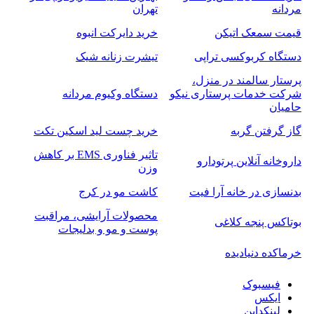
مردانه
تهران
قیمت سمعک اتیکن
خرید دایرکت انبوه
دستگاه کربوکسی تراپی
تیشرت زنانه شیک
پرستار سالمند در منزل،
شرکت خدمات پرستاری نیکو
دستگاه وکیوم مردانه
حامیان
گاز گرفتن گربه
خرید چست لید اسکین تکت
تاثیر فناوری EMS بر کاهش
داروخانه آنلاین پرتودارو
وزن
بدنسازی در خانه آرا فیت
کاشت مو در کرج
محصولات آرایشی، مراقبت
بوتاکس پنجه کلاغی
پوست و مو و بدلیجات
خرماکده دنیادیده
فیسبوک
ایکس
لینکداین