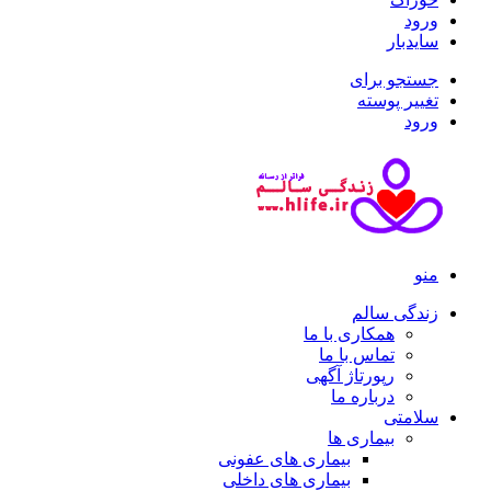
ورود
سایدبار
جستجو برای
تغییر پوسته
ورود
منو
زندگی سالم
همکاری با ما
تماس با ما
رپورتاژ آگهی
درباره ما
سلامتی
بیماری ها
بیماری های عفونی
بیماری های داخلی