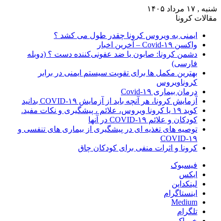
شنبه , ۱۷ مرداد ۱۴۰۵
مقالات کرونا
ایمنی به ویروس کرونا چقدر طول می کشد ؟
واکسن Covid-۱۹ – آخرین اخبار
دشمن کرونا: صابون یا ضد عفونی‌کننده دست ؟ (دوبله
فارسی)
بهترین مکمل ها برای تقویت سیستم ایمنی در برابر
کروناویروس
درمان بیماری Covid-۱۹
آزمایش کرونا، هر آنچه باید از آزمایش COVID-۱۹ بدانید
کوید ۱۹ یا کرونا ویروس، علائم ، پیشگیری و نکات مفید.
کودکان و علائم COVID-۱۹ در آنها
توصیه های تغذیه ای در پیشگیری از بیماری های تنفسی و
COVID-۱۹
کرونا و اثرات منفی برای کودکان چاق
فیسبوک
ایکس
لینکداین
اینستاگرام
Medium
تلگرام
خوراک