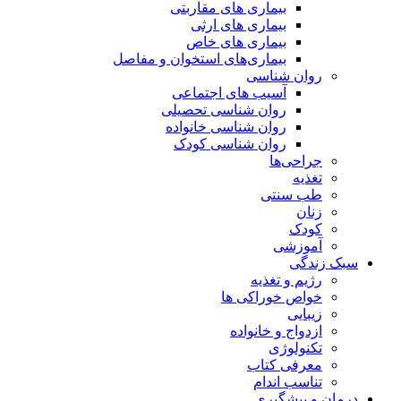
بیماری های مقاربتی
بیماری های ارثی
بیماری های خاص
بیماری‌های استخوان و مفاصل
روان شناسی
آسیب های اجتماعی
روان شناسی تحصیلی
روان شناسی خانواده
روان شناسی کودک
جراحی‌ها
تغذیه
طب سنتی
زنان
کودک
آموزشی
سبک زندگی
رژیم و تغذیه
خواص خوراکی ها
زیبایی
ازدواج و خانواده
تکنولوژی
معرفی کتاب
تناسب اندام
درمان و پیشگیری