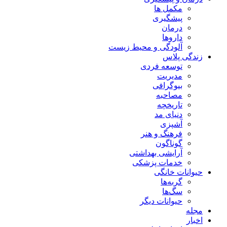
مکمل ها
پیشگیری
درمان
داروها
آلودگی و محیط زیست
زندگی پلاس
توسعه فردی
مدیریت
بیوگرافی
مصاحبه
تاریخچه
دنیای مد
آشپزی
فرهنگ و هنر
گوناگون
آرایشی بهداشتی
خدمات پزشکی
حیوانات خانگی
گربه‌ها
سگ‌ها
حیوانات دیگر
مجله
اخبار