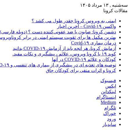
سه‌شنبه , ۱۳ مرداد ۱۴۰۵
مقالات کرونا
ایمنی به ویروس کرونا چقدر طول می کشد ؟
واکسن Covid-۱۹ – آخرین اخبار
دشمن کرونا: صابون یا ضد عفونی‌کننده دست ؟ (دوبله فارسی)
بهترین مکمل ها برای تقویت سیستم ایمنی در برابر کروناویرو
درمان بیماری Covid-۱۹
آزمایش کرونا، هر آنچه باید از آزمایش COVID-۱۹ بدانید
کوید ۱۹ یا کرونا ویروس، علائم ، پیشگیری و نکات مفید.
کودکان و علائم COVID-۱۹ در آنها
توصیه های تغذیه ای در پیشگیری از بیماری های تنفسی و COVID-۱۹
کرونا و اثرات منفی برای کودکان چاق
فیسبوک
ایکس
لینکداین
اینستاگرام
Medium
تلگرام
خوراک
ورود
سایدبار