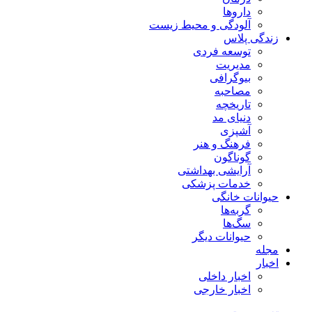
داروها
آلودگی و محیط زیست
زندگی پلاس
توسعه فردی
مدیریت
بیوگرافی
مصاحبه
تاریخچه
دنیای مد
آشپزی
فرهنگ و هنر
گوناگون
آرایشی بهداشتی
خدمات پزشکی
حیوانات خانگی
گربه‌ها
سگ‌ها
حیوانات دیگر
مجله
اخبار
اخبار داخلی
اخبار خارجی