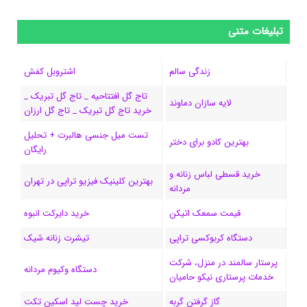
ی
ی
ی
ی
e
ل
و
س
ک
ن
ن
d
گ
ر
تبلیغات متنی
ب
س
ک
س
i
ر
ا
زندگی سالم
اشتروبل کفش
و
د
ت
u
ا
ک
تاج گل افتتاحیه _ تاج گل تبریک _
لایه سازان دماوند
خرید تاج گل تبریک _ تاج گل ارزان
ک
ا
ا
m
م
تست میل جنسی هالبرت + تحلیل
ی
گ
بهترین کادو برای دختر
رایگان
ن
ر
خرید قسطی لباس زنانه و
بهترین کلینیک فیزیو تراپی در تهران
مردانه
ا
قیمت سمعک اتیکن
خرید دایرکت انبوه
م
دستگاه کربوکسی تراپی
تیشرت زنانه شیک
پرستار سالمند در منزل، شرکت
دستگاه وکیوم مردانه
خدمات پرستاری نیکو حامیان
گاز گرفتن گربه
خرید چست لید اسکین تکت