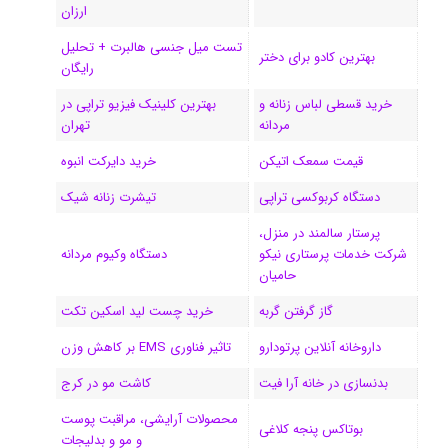
ی
گ
ارزان
تست میل جنسی هالبرت + تحلیل
ن
ر
بهترین کادو برای دختر
رایگان
ا
خرید قسطی لباس زنانه و
بهترین کلینیک فیزیو تراپی در
مردانه
تهران
م
قیمت سمعک اتیکن
خرید دایرکت انبوه
دستگاه کربوکسی تراپی
تیشرت زنانه شیک
پرستار سالمند در منزل،
شرکت خدمات پرستاری نیکو
دستگاه وکیوم مردانه
حامیان
گاز گرفتن گربه
خرید چست لید اسکین تکت
داروخانه آنلاین پرتودارو
تاثیر فناوری EMS بر کاهش وزن
بدنسازی در خانه آرا فیت
کاشت مو در کرج
محصولات آرایشی، مراقبت پوست
بوتاکس پنجه کلاغی
و مو و بدلیجات